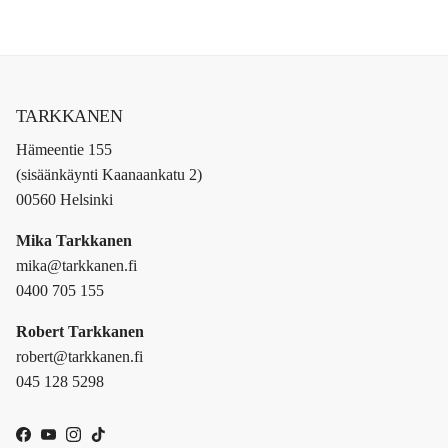
TARKKANEN
Hämeentie 155
(sisäänkäynti Kaanaankatu 2)
00560 Helsinki
Mika Tarkkanen
mika@tarkkanen.fi
0400 705 155
Robert Tarkkanen
robert@tarkkanen.fi
045 128 5298
Facebook
YouTube
Instagram
TikTok