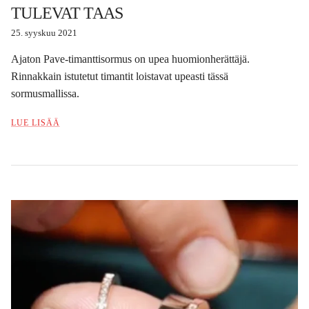
TULEVAT TAAS
25. syyskuu 2021
Ajaton Pave-timanttisormus on upea huomionherättäjä.
Rinnakkain istutetut timantit loistavat upeasti tässä
sormusmallissa.
LUE LISÄÄ