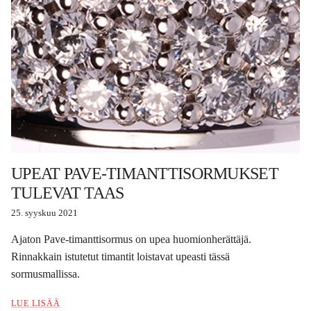
UPEAT PAVE-TIMANTTISORMUKSET
TULEVAT TAAS
25. syyskuu 2021
Ajaton Pave-timanttisormus on upea huomionherättäjä.
Rinnakkain istutetut timantit loistavat upeasti tässä
sormusmallissa.
LUE LISÄÄ