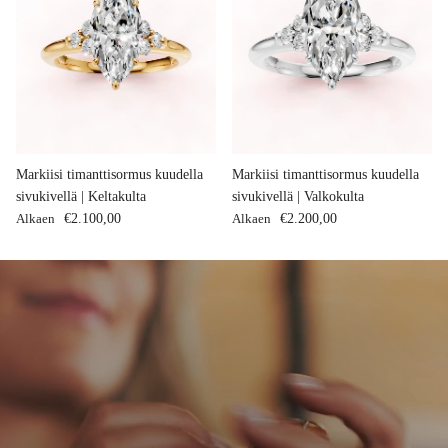
Markiisi timanttisormus kuudella
Markiisi timanttisormus kuudella
sivukivellä | Keltakulta
sivukivellä | Valkokulta
Normaalihinta
Normaalihinta
Alkaen
€2.100,00
Alkaen
€2.200,00