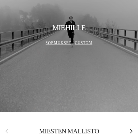
MIEHILLE
SORMUKSET
CUSTOM
Edellinen
Seura
MIESTEN MALLISTO