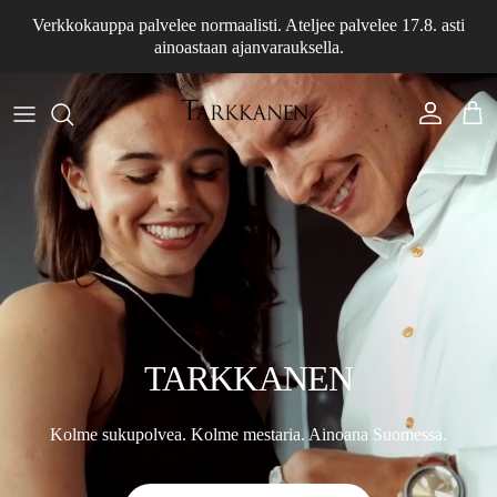
Siirry sisältöön
Verkkokauppa palvelee normaalisti. Ateljee palvelee 17.8. asti
ainoastaan ajanvarauksella.
Tili
Osto
TARKKANEN
Kolme sukupolvea. Kolme mestaria. Ainoana Suomessa.