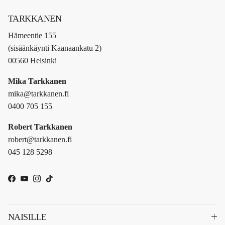
TARKKANEN
Hämeentie 155
(sisäänkäynti Kaanaankatu 2)
00560 Helsinki
Mika Tarkkanen
mika@tarkkanen.fi
0400 705 155
Robert Tarkkanen
robert@tarkkanen.fi
045 128 5298
Facebook
YouTube
Instagram
TikTok
NAISILLE