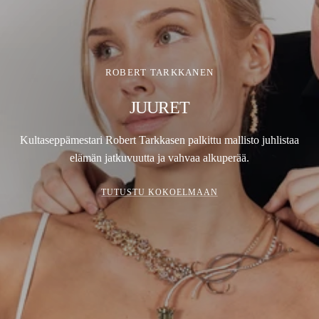
ROBERT TARKKANEN
JUURET
Kultaseppämestari Robert Tarkkasen palkittu mallisto juhlistaa
elämän jatkuvuutta ja vahvaa alkuperää.
TUTUSTU KOKOELMAAN