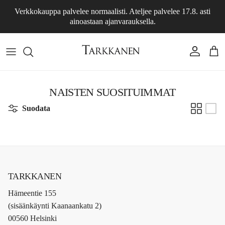
Siirry sisältöön
Verkkokauppa palvelee normaalisti. Ateljee palvelee 17.8. asti
ainoastaan ajanvarauksella.
Tili
Osto
NAISTEN SUOSITUIMMAT
Suodata
TARKKANEN
Hämeentie 155
(sisäänkäynti Kaanaankatu 2)
00560 Helsinki