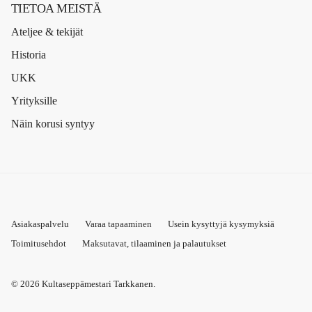
TIETOA MEISTÄ
Ateljee & tekijät
Historia
UKK
Yrityksille
Näin korusi syntyy
Asiakaspalvelu
Varaa tapaaminen
Usein kysyttyjä kysymyksiä
Toimitusehdot
Maksutavat, tilaaminen ja palautukset
© 2026
Kultaseppämestari Tarkkanen
.