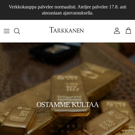
Siirry sisältöön
Verkkokauppa palvelee normaalisti. Ateljee palvelee 17.8. asti
ainoastaan ajanvarauksella.
Tili
Osto
OSTAMME KULTAA