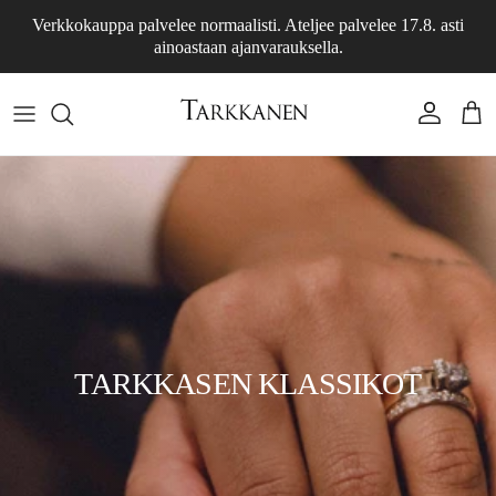
Siirry sisältöön
Verkkokauppa palvelee normaalisti. Ateljee palvelee 17.8. asti
ainoastaan ajanvarauksella.
Tili
Osto
TARKKASEN KLASSIKOT