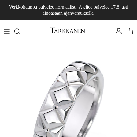
Siirry sisältöön
Verkkokauppa palvelee normaalisti. Ateljee palvelee 17.8. asti
ainoastaan ajanvarauksella.
Tili
Osto
Siirry tuotetietoihin