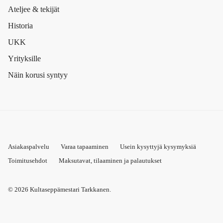
Ateljee & tekijät
Historia
UKK
Yrityksille
Näin korusi syntyy
Asiakaspalvelu
Varaa tapaaminen
Usein kysyttyjä kysymyksiä
Toimitusehdot
Maksutavat, tilaaminen ja palautukset
© 2026
Kultaseppämestari Tarkkanen
.