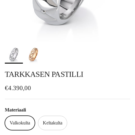
TARKKASEN PASTILLI
Normaalihinta
€4.390,00
Materiaali
Valkokulta
Keltakulta