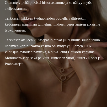
Olemme ylpeitä pitkästä historiastamme ja se näkyy myös
ateljeessamme.
Tarkkasen liikkeen työhuoneiden puolella vallitseekin
kadonneen maailman tunnelma, liikkeen perustamisen aikaisine
työkoneineen.
Tarkkasen ateljeen kultasepät loihtivat juuri sinulle suunnitellun
unelmien korun. Näistä käsistä on syntynyt Suomen 100-
vuotisjuhlavuoden näyttävä, Rouva Jenni Haukion kantama
Monument-sarja sekä palkitut Tunteiden vuori, Juuret - Roots ja
Praha-sarjat.