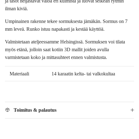
ja tasot heijastavat valoa eri kulmista ja luovat selkeän rytmin
ilman kiviä.
Umpinainen rakenne tekee sormuksesta jämäkän. Sormus on 7
mm leveä. Runko istuu napakasti ja kestää käyttöä.
Valmistetaan ateljeessamme Helsingissä. Sormuksen voi tilata
myös etänä, jolloin saat kotiin 3D mallit joiden avulla
varmistetaan koko ja mittasuhteet ennen valmistusta.
Materiaali
14 karaatin kelta- tai valkokultaa
Toimitus & palautus