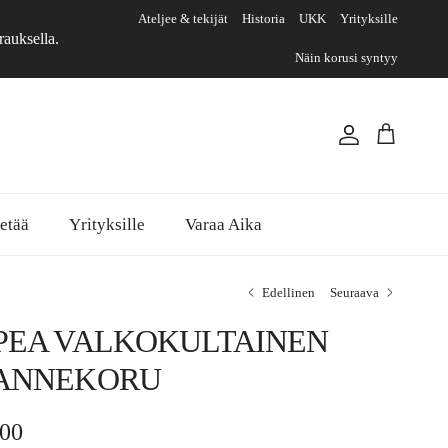
Ateljee & tekijät
Historia
UKK
Yrityksille
rauksella.
Näin korusi syntyy
Tili
Ostoskori
etää
Yrityksille
Varaa Aika
Edellinen
Seuraava
PEA VALKOKULTAINEN
ANNEKORU
rmaalihinta
,00