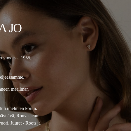
A JO
jo vuodesta 1955,
teljeessamme.
onneen maailman
ellun unelmien korun.
näyttävä, Rouva Jenni
ori, Juuret - Roots ja