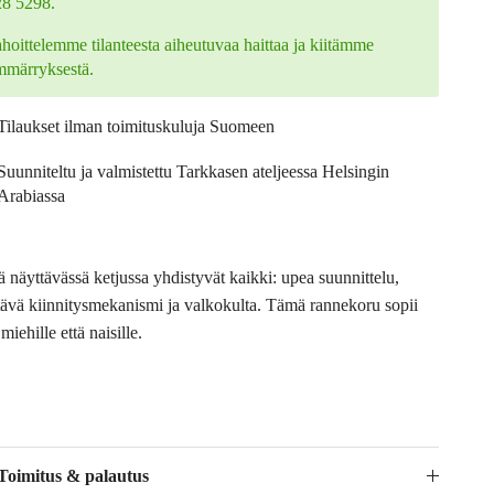
28 5298.
hoittelemme tilanteesta aiheutuvaa haittaa ja kiitämme
mmärryksestä.
Tilaukset ilman toimituskuluja Suomeen
Suunniteltu ja valmistettu Tarkkasen ateljeessa Helsingin
Arabiassa
ä näyttävässä ketjussa yhdistyvät kaikki: upea suunnittelu,
tävä kiinnitysmekanismi ja valkokulta. Tämä rannekoru sopii
miehille että naisille.
Toimitus & palautus