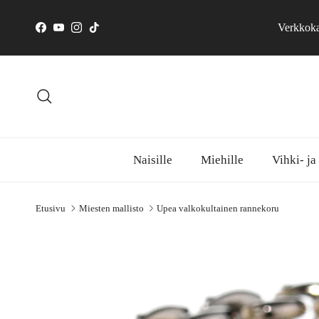
Siirry sisältöön
Verkkokau
Facebook
YouTube
Instagram
TikTok
Hae
Naisille
Miehille
Vihki- ja
Etusivu
Miesten mallisto
Upea valkokultainen rannekoru
Siirry tuotetietoihin