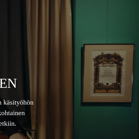
EEN
n käsityöhön
kohtainen
tkiin.