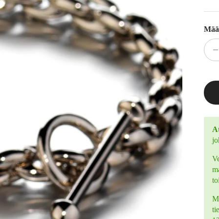
Mää
At
jo
Ve
ma
to
Mi
ti