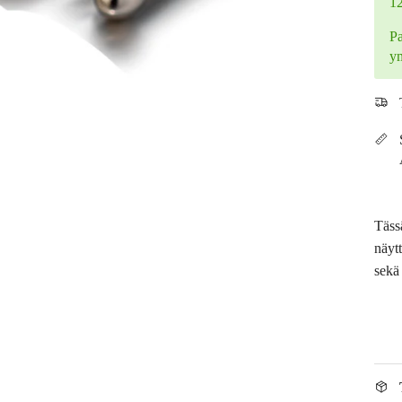
1
Pa
y
Täss
näyt
sekä 