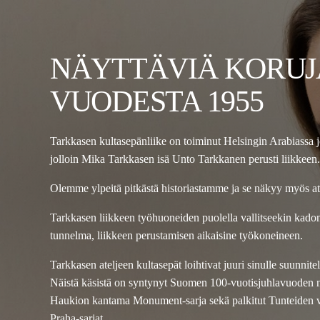
NÄYTTÄVIÄ KORUJ
VUODESTA 1955
Tarkkasen kultasepänliike on toiminut Helsingin Arabiassa 
jolloin Mika Tarkkasen isä Unto Tarkkanen perusti liikkeen.
Olemme ylpeitä pitkästä historiastamme ja se näkyy myös a
Tarkkasen liikkeen työhuoneiden puolella vallitseekin kad
tunnelma, liikkeen perustamisen aikaisine työkoneineen.
Tarkkasen ateljeen kultasepät loihtivat juuri sinulle suunnit
Näistä käsistä on syntynyt Suomen 100-vuotisjuhlavuoden 
Haukion kantama Monument-sarja sekä palkitut Tunteiden vu
Praha-sarjat.