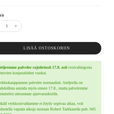
rä
LISÄÄ OSTOSKORIIN
eljeemme palvelee rajoitetusti 17.8. asti
vesivahingosta
htuvien korjaustöiden vuoksi.
rkkokauppamme palvelee normaalisti. Ateljeella on
hdollista asioida myös ennen 17.8., mutta palvelemme
istaiseksi ainoastaan ajanvarauksella.
käli verkkosivuiltamme ei löydy sopivaa aikaa, voit
edustella vapaita aikoja suoraan Robert Tarkkaselta puh. 045