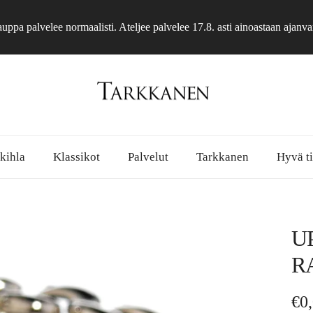
ppa palvelee normaalisti. Ateljee palvelee 17.8. asti ainoastaan ajanva
 kihla
Klassikot
Palvelut
Tarkkanen
Hyvä ti
U
R
No
€0