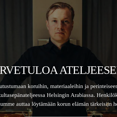
RVETULOA ATELJEES
tutustumaan koruihin, materiaaleihin ja perinteisee
kultasepänateljeessa Helsingin Arabiassa. Henkilö
lumme auttaa löytämään korun elämän tärkeisiin he