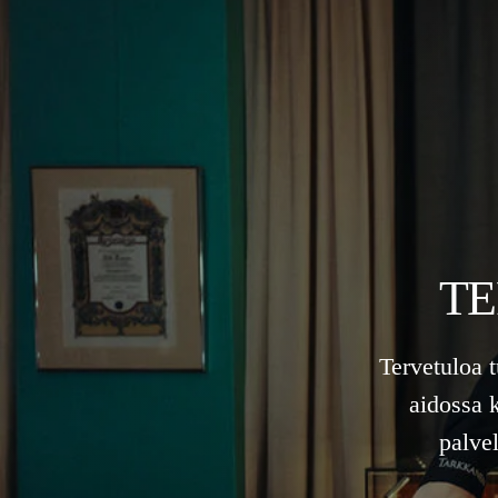
TE
Tervetuloa 
aidossa 
palve