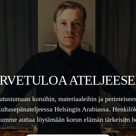
RVETULOA ATELJEES
tutustumaan koruihin, materiaaleihin ja perinteisee
kultasepänateljeessa Helsingin Arabiassa. Henkilö
lumme auttaa löytämään korun elämän tärkeisiin he