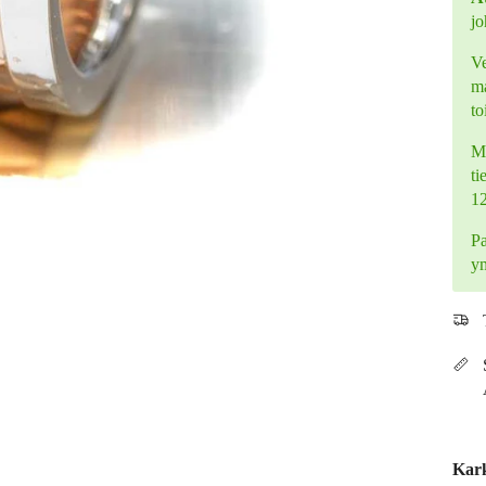
jo
Ve
ma
to
Mi
ti
1
Pa
y
Kar