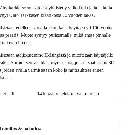
ätty karkki sormus, jossa yhdistetty valkokulta ja keltakulta.
ynyt Unto Tarkkasen klassikosta 70 vuoden takaa.
istetaan edelleen samalla tekniikalla käyttäen yli 100 vuotta
aa prässiä. Muoto syntyy puristamalla, mikä antaa pinnalle
istettavan ilmeen.
istetaan ateljeessamme Helsingissä ja mitoitetaan käyttäjälle
vaksi. Sormuksen voi tilata myös etänä, jolloin saat kotiin 3D
it joiden avulla varmistetaan koko ja mittasuhteet ennen
istusta.
teriaali
14 karaatin kelta- tai valkokultaa
Toimitus & palautus