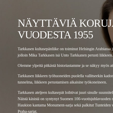
NÄYTTÄVIÄ KORUJ
VUODESTA 1955
Tarkkasen kultasepänliike on toiminut Helsingin Arabiassa 
jolloin Mika Tarkkasen isä Unto Tarkkanen perusti liikkeen.
Olemme ylpeitä pitkästä historiastamme ja se näkyy myös a
Tarkkasen liikkeen työhuoneiden puolella vallitseekin kad
tunnelma, liikkeen perustamisen aikaisine työkoneineen.
Tarkkasen ateljeen kultasepät loihtivat juuri sinulle suunnit
Näistä käsistä on syntynyt Suomen 100-vuotisjuhlavuoden 
Haukion kantama Monument-sarja sekä palkitut Tunteiden vu
Praha-sarjat.