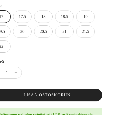
o
17
17.5
18
18.5
19
9.5
20
20.5
21
21.5
22
rä
LISÄÄ OSTOSKORIIN
eljeemme palvelee rajoitetusti 17.8. asti
vesivahingosta