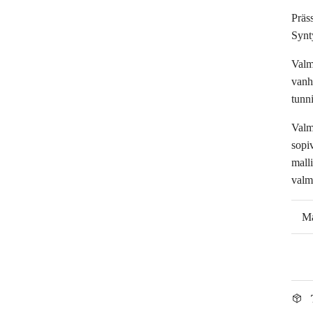
Präss
Synt
Valm
vanh
tunn
Valm
sopi
mall
valm
Ma