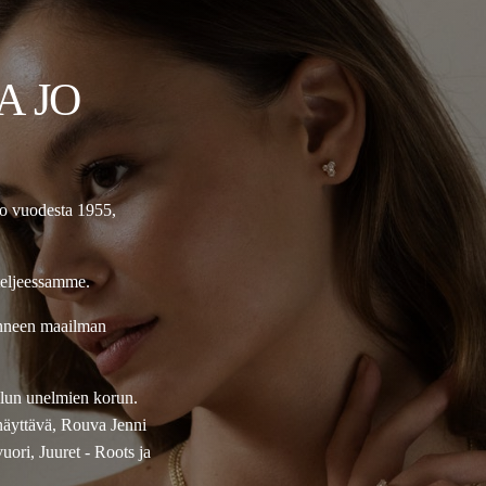
A JO
jo vuodesta 1955,
teljeessamme.
onneen maailman
ellun unelmien korun.
näyttävä, Rouva Jenni
ori, Juuret - Roots ja