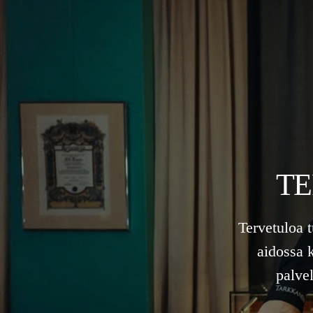
TE
Tervetuloa 
aidossa 
palve