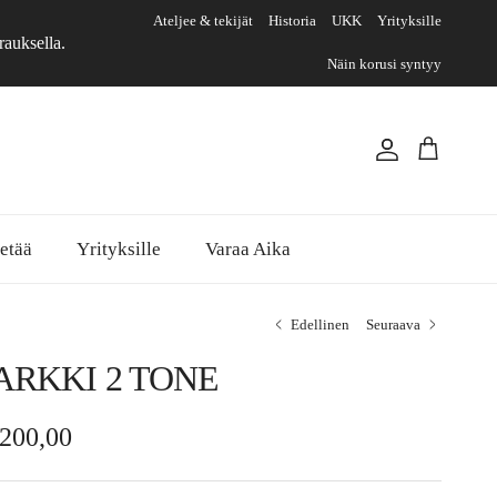
Ateljee & tekijät
Historia
UKK
Yrityksille
rauksella.
Näin korusi syntyy
Tili
Ostoskori
etää
Yrityksille
Varaa Aika
Edellinen
Seuraava
ARKKI 2 TONE
rmaalihinta
.200,00