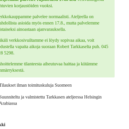
htuvien korjaustöiden vuoksi.
rkkokauppamme palvelee normaalisti. Ateljeella on
hdollista asioida myös ennen 17.8., mutta palvelemme
istaiseksi ainoastaan ajanvarauksella.
käli verkkosivuiltamme ei löydy sopivaa aikaa, voit
edustella vapaita aikoja suoraan Robert Tarkkaselta puh. 045
28 5298.
hoittelemme tilanteesta aiheutuvaa haittaa ja kiitämme
mmärryksestä.
Tilaukset ilman toimituskuluja Suomeen
Suunniteltu ja valmistettu Tarkkasen ateljeessa Helsingin
Arabiassa
kki