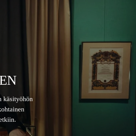
EEN
n käsityöhön
kohtainen
tkiin.