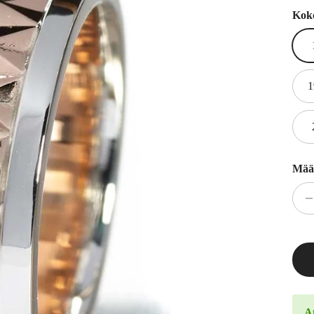
Kok
1
Mää
At