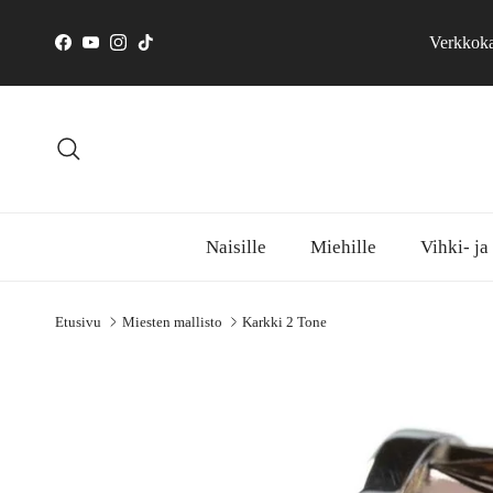
Siirry sisältöön
Verkkokau
Facebook
YouTube
Instagram
TikTok
Hae
Naisille
Miehille
Vihki- ja
Etusivu
Miesten mallisto
Karkki 2 Tone
Siirry tuotetietoihin