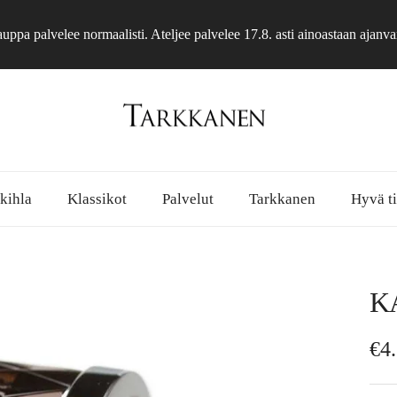
ppa palvelee normaalisti. Ateljee palvelee 17.8. asti ainoastaan ajanva
 kihla
Klassikot
Palvelut
Tarkkanen
Hyvä ti
K
No
€4