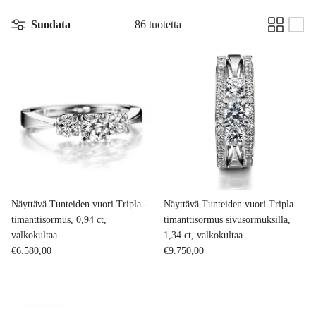
Suodata
86 tuotetta
Näyttävä Tunteiden vuori Tripla -
Näyttävä Tunteiden vuori Tripla-
timanttisormus, 0,94 ct,
timanttisormus sivusormuksilla,
valkokultaa
1,34 ct, valkokultaa
Normaalihinta
Normaalihinta
€6.580,00
€9.750,00