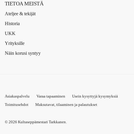
TIETOA MEISTÄ
Ateljee & tekijät
Historia
UKK
Yrityksille
Näin korusi syntyy
Asiakaspalvelu
Varaa tapaaminen
Usein kysyttyjä kysymyksiä
Toimitusehdot
Maksutavat, tilaaminen ja palautukset
© 2026
Kultaseppämestari Tarkkanen
.