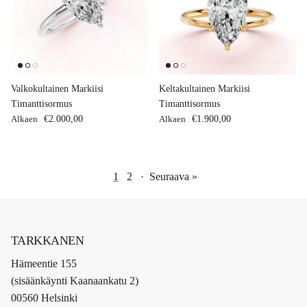
Valkokultainen Markiisi
Keltakultainen Markiisi
Timanttisormus
Timanttisormus
Normaalihinta
Normaalihinta
Alkaen
€2.000,00
Alkaen
€1.900,00
1
2
·
Seuraava »
TARKKANEN
Hämeentie 155
(sisäänkäynti Kaanaankatu 2)
00560 Helsinki