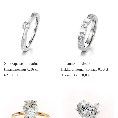
Siro kapenavarunkoinen
Timantteihin kiedottu
timanttisormus 0,36 ct
flakkarunkoinen sormus 0,30 ct
Normaalihinta
Normaalihinta
€2.190,00
Alkaen
€2.570,00