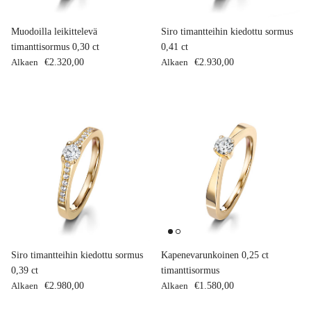
Muodoilla leikittelevä
Siro timantteihin kiedottu sormus
timanttisormus 0,30 ct
0,41 ct
Normaalihinta
Normaalihinta
Alkaen
€2.320,00
Alkaen
€2.930,00
Siro timantteihin kiedottu sormus
Kapenevarunkoinen 0,25 ct
0,39 ct
timanttisormus
Normaalihinta
Normaalihinta
Alkaen
€2.980,00
Alkaen
€1.580,00