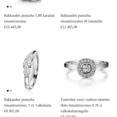
Rakkauden puutarha 1,88 karaatin
Rakkauden puutarha
timanttisormus
timanttisormus 49 timantilla
Normaalihinta
Normaalihinta
€16.445,00
€12.465,00
Rakkauden puutarha
Tunteiden vuori cushion-istutettu
timanttisormus, 1 ct, valkokulta
Halo-timanttisormus 0,39 ct
Normaalihinta
€8.965,00
valkokultarungolla
Normaalihinta
€3.150,00