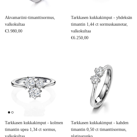
Akvamariini-timanttisormus,
Tarkkasen kukkakimput - yhdeksän
valkokultaa
timantin 1,44 ct sormuskaunotar,
Normaalihinta
€3.980,00
valkokultaa
Normaalihinta
€6.250,00
Tarkkasen kukkakimput - kolmen
Tarkkasen kukkakimput - kahden
timantin upea 1,34 ct sormus,
timantin 0,50 ct timanttisormus,
valkokultaa
platinarunko