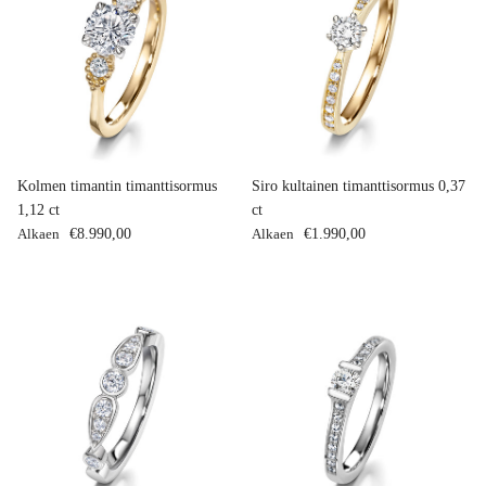
Kolmen timantin timanttisormus
Siro kultainen timanttisormus 0,37
1,12 ct
ct
Normaalihinta
Normaalihinta
Alkaen
€8.990,00
Alkaen
€1.990,00