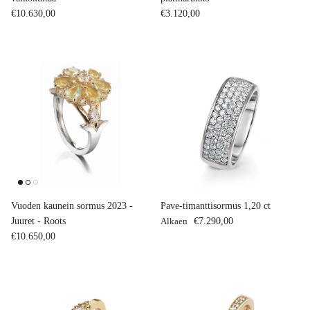
Normaalihinta
Normaalihinta
€10.630,00
€3.120,00
Vuoden kaunein sormus 2023 -
Pave-timanttisormus 1,20 ct
Normaalihinta
Juuret - Roots
Alkaen
€7.290,00
Normaalihinta
€10.650,00