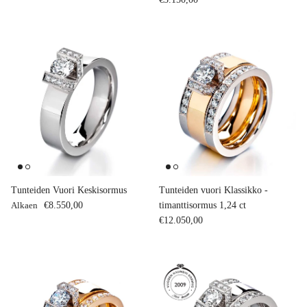
Tunteiden Vuori Keskisormus
Tunteiden vuori Klassikko -
Normaalihinta
Alkaen
€8.550,00
timanttisormus 1,24 ct
Normaalihinta
€12.050,00