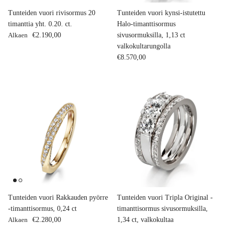
Tunteiden vuori rivisormus 20
Tunteiden vuori kynsi-istutettu
timanttia yht. 0.20. ct.
Halo-timanttisormus
Normaalihinta
Alkaen
€2.190,00
sivusormuksilla, 1,13 ct
valkokultarungolla
Normaalihinta
€8.570,00
Tunteiden vuori Rakkauden pyörre
Tunteiden vuori Tripla Original -
-timanttisormus, 0,24 ct
timanttisormus sivusormuksilla,
Normaalihinta
Alkaen
€2.280,00
1,34 ct, valkokultaa