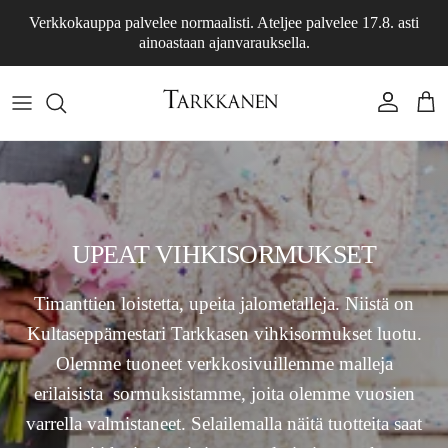
Siirry sisältöön
Verkkokauppa palvelee normaalisti. Ateljee palvelee 17.8. asti
ainoastaan ajanvarauksella.
Tili
Osto
UPEAT VIHKISORMUKSET
Timanttien loistetta, upeita jalometalleja. Niistä on
Kultaseppämestari Tarkkasen vihkisormukset luotu.
Olemme tuoneet verkkosivuillemme malleja
erilaisista sormuksistamme, joita olemme vuosien
varrella valmistaneet. Selailemalla näitä tuotteita saat