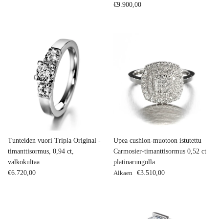
Normaalihinta
€9.900,00
Tunteiden vuori Tripla Original -
Upea cushion-muotoon istutettu
timanttisormus, 0,94 ct,
Carmosier-timanttisormus 0,52 ct
valkokultaa
platinarungolla
Normaalihinta
Normaalihinta
€6.720,00
Alkaen
€3.510,00