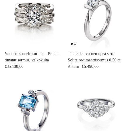
Vuoden kaunein sormus - Praha-
Tunteiden vuoren upea siro
timanttisormus, valkokulta
Solitaire-timanttisormus 0.50 ct
Normaalihinta
Normaalihinta
€35.130,00
Alkaen
€5.490,00