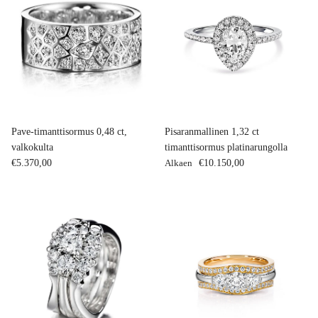
Pave-timanttisormus 0,48 ct,
Pisaranmallinen 1,32 ct
valkokulta
timanttisormus platinarungolla
Normaalihinta
Normaalihinta
€5.370,00
Alkaen
€10.150,00