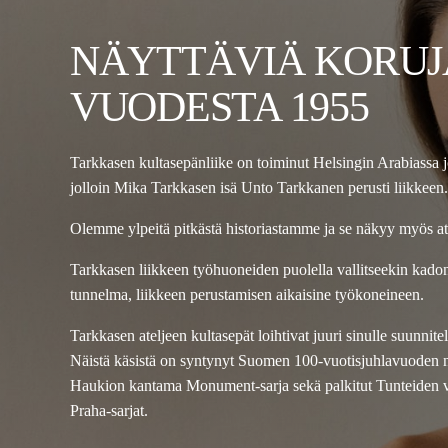
NÄYTTÄVIÄ KORUJ
VUODESTA 1955
Tarkkasen kultasepänliike on toiminut Helsingin Arabiassa 
jolloin Mika Tarkkasen isä Unto Tarkkanen perusti liikkeen.
Olemme ylpeitä pitkästä historiastamme ja se näkyy myös a
Tarkkasen liikkeen työhuoneiden puolella vallitseekin kad
tunnelma, liikkeen perustamisen aikaisine työkoneineen.
Tarkkasen ateljeen kultasepät loihtivat juuri sinulle suunnit
Näistä käsistä on syntynyt Suomen 100-vuotisjuhlavuoden 
Haukion kantama Monument-sarja sekä palkitut Tunteiden vu
Praha-sarjat.