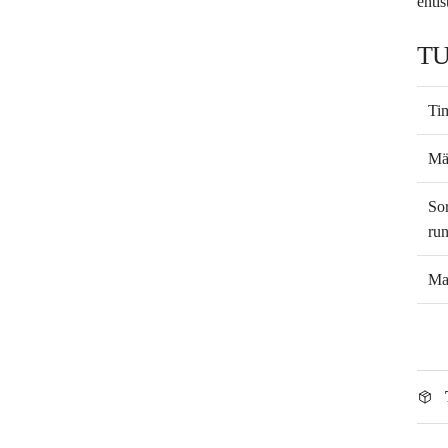
enti
T
Tim
Mä
So
ru
Mal