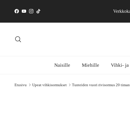
Siirry sisältöön
Verkkokau
Facebook
YouTube
Instagram
TikTok
Hae
Naisille
Miehille
Vihki- ja
Etusivu
Upeat vihkisormukset
Tunteiden vuori rivisormus 20 timantt
Siirry tuotetietoihin