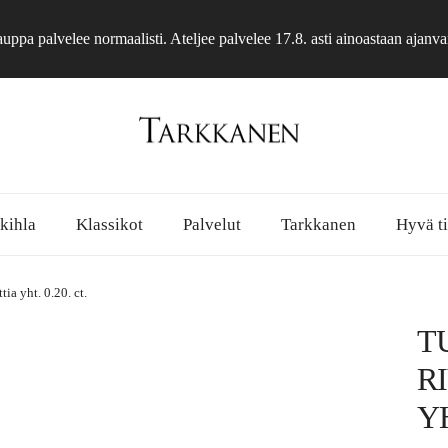
ppa palvelee normaalisti. Ateljee palvelee 17.8. asti ainoastaan ajanva
 kihla
Klassikot
Palvelut
Tarkkanen
Hyvä ti
ia yht. 0.20. ct.
T
R
YH