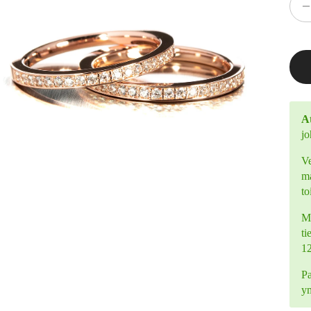
At
jo
Ve
ma
to
Mi
ti
1
Pa
y