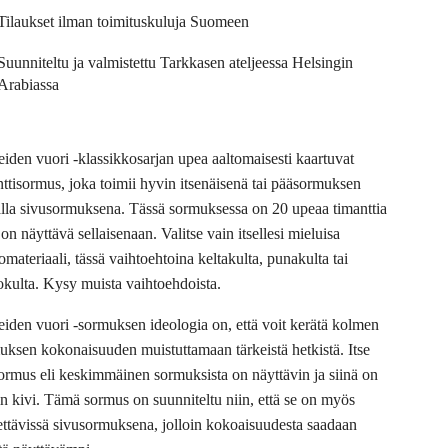
Tilaukset ilman toimituskuluja Suomeen
Suunniteltu ja valmistettu Tarkkasen ateljeessa Helsingin
Arabiassa
eiden vuori -klassikkosarjan upea aaltomaisesti kaartuvat
nttisormus, joka toimii hyvin itsenäisenä tai pääsormuksen
alla sivusormuksena. Tässä sormuksessa on 20 upeaa timanttia
 on näyttävä sellaisenaan. Valitse vain itsellesi mieluisa
materiaali, tässä vaihtoehtoina keltakulta, punakulta tai
okulta. Kysy muista vaihtoehdoista.
eiden vuori -sormuksen ideologia on, että voit kerätä kolmen
uksen kokonaisuuden muistuttamaan tärkeistä hetkistä. Itse
ormus eli keskimmäinen sormuksista on näyttävin ja siinä on
in kivi. Tämä sormus on suunniteltu niin, että se on myös
ettävissä sivusormuksena, jolloin kokoaisuudesta saadaan