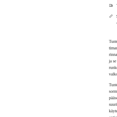
Tunt
tima
rinn
ja se
runko
valk
Tunt
sorm
pääs
suur
käyt