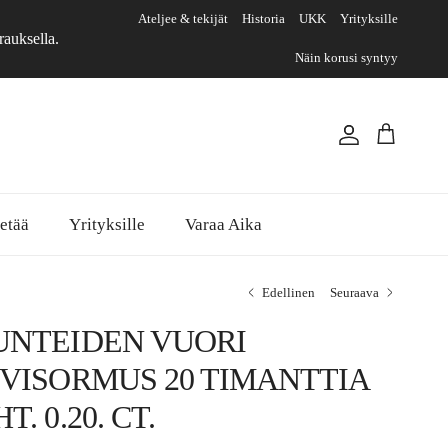
Ateljee & tekijät
Historia
UKK
Yrityksille
rauksella.
Näin korusi syntyy
Tili
Ostoskori
etää
Yrityksille
Varaa Aika
Edellinen
Seuraava
UNTEIDEN VUORI
IVISORMUS 20 TIMANTTIA
T. 0.20. CT.