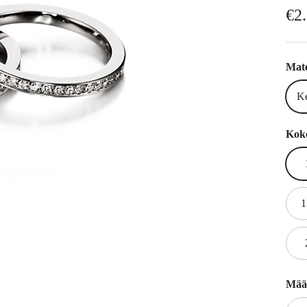
No
€2
Mate
Ke
Kok
1
Mää