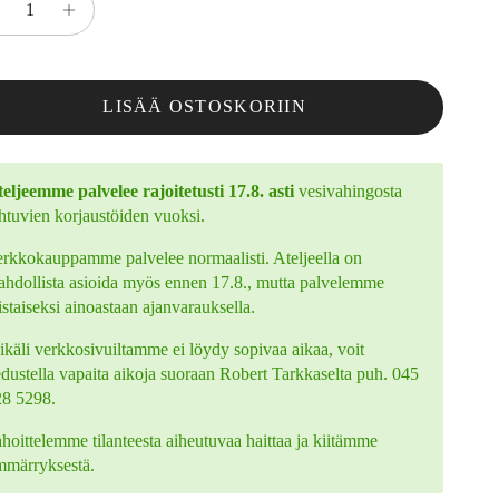
LISÄÄ OSTOSKORIIN
eljeemme palvelee rajoitetusti 17.8. asti
vesivahingosta
htuvien korjaustöiden vuoksi.
rkkokauppamme palvelee normaalisti. Ateljeella on
hdollista asioida myös ennen 17.8., mutta palvelemme
istaiseksi ainoastaan ajanvarauksella.
käli verkkosivuiltamme ei löydy sopivaa aikaa, voit
edustella vapaita aikoja suoraan Robert Tarkkaselta puh. 045
28 5298.
hoittelemme tilanteesta aiheutuvaa haittaa ja kiitämme
mmärryksestä.