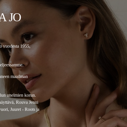
A JO
jo vuodesta 1955,
teljeessamme.
onneen maailman
ellun unelmien korun.
näyttävä, Rouva Jenni
ori, Juuret - Roots ja