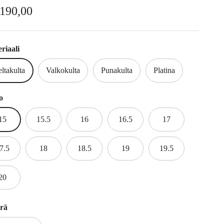
rmaalihinta
.190,00
riaali
ltakulta
Valkokulta
Punakulta
Platina
o
15
15.5
16
16.5
17
7.5
18
18.5
19
19.5
20
rä