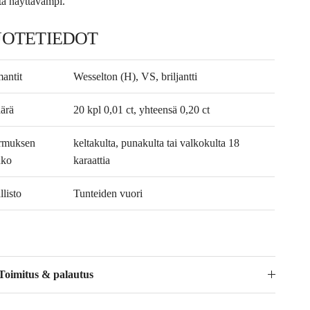
stä näyttävämpi.
UOTETIEDOT
antit
Wesselton (H), VS, briljantti
ärä
20 kpl 0,01 ct, yhteensä 0,20 ct
rmuksen
keltakulta, punakulta tai valkokulta 18
nko
karaattia
listo
Tunteiden vuori
Toimitus & palautus