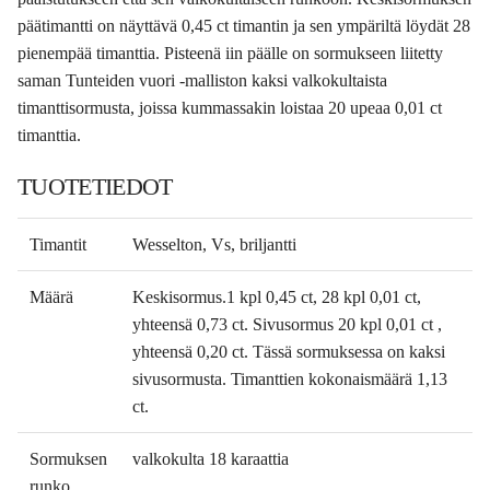
päätimantti on näyttävä 0,45 ct timantin ja sen ympäriltä löydät 28
pienempää timanttia. Pisteenä iin päälle on sormukseen liitetty
saman Tunteiden vuori -malliston kaksi valkokultaista
timanttisormusta, joissa kummassakin loistaa 20 upeaa 0,01 ct
timanttia.
TUOTETIEDOT
Timantit
Wesselton, Vs, briljantti
Määrä
Keskisormus.1 kpl 0,45 ct, 28 kpl 0,01 ct,
yhteensä 0,73 ct. Sivusormus 20 kpl 0,01 ct ,
yhteensä 0,20 ct. Tässä sormuksessa on kaksi
sivusormusta. Timanttien kokonaismäärä 1,13
ct.
Sormuksen
valkokulta 18 karaattia
runko