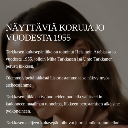
NÄYTTÄVIÄ KORUJA JO
VUODESTA 1955
Tarkkasen kultasepänliike on toiminut Helsingin Arabiassa jo
vuodesta 1955, jolloin Mika Tarkkasen isä Unto Tarkkanen
perusti liikkeen.
Olemme ylpeitä pitkästä historiastamme ja se näkyy myös
ateljeessamme.
Tarkkasen liikkeen työhuoneiden puolella vallitseekin
kadonneen maailman tunnelma, liikkeen perustamisen aikaisine
työkoneineen.
Tarkkasen ateljeen kultasepät loihtivat juuri sinulle suunnitellun