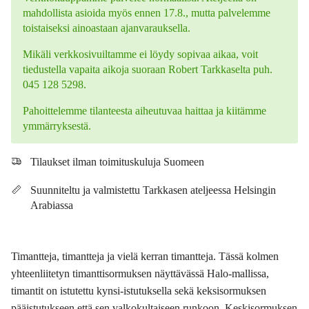
mahdollista asioida myös ennen 17.8., mutta palvelemme
toistaiseksi ainoastaan ajanvarauksella.
Mikäli verkkosivuiltamme ei löydy sopivaa aikaa, voit
tiedustella vapaita aikoja suoraan Robert Tarkkaselta puh.
045 128 5298.
Pahoittelemme tilanteesta aiheutuvaa haittaa ja kiitämme
ymmärryksestä.
Tilaukset ilman toimituskuluja Suomeen
Suunniteltu ja valmistettu Tarkkasen ateljeessa Helsingin
Arabiassa
Timantteja, timantteja ja vielä kerran timantteja. Tässä kolmen
yhteenliitetyn timanttisormuksen näyttävässä Halo-mallissa,
timantit on istutettu kynsi-istutuksella sekä keksisormuksen
pääistutukseen että sen valkokultaiseen runkoon. Keskisormuksen