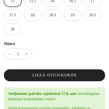
15
15.5
16
16.5
17
17.5
18
18.5
19
19.5
20
Määrä
LISÄÄ OSTOSKORIIN
Ateljeemme palvelee rajoitetusti 17.8. asti
vesivahingosta
johtuvien korjaustöiden vuoksi.
Verkkokauppamme palvelee normaalisti. Ateljeella on