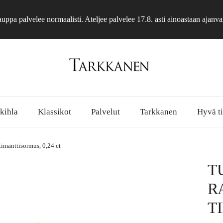
ppa palvelee normaalisti. Ateljee palvelee 17.8. asti ainoastaan ajanva
 kihla
Klassikot
Palvelut
Tarkkanen
Hyvä ti
imanttisormus, 0,24 ct
T
R
T