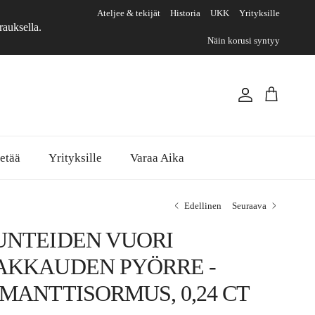
Ateljee & tekijät
Historia
UKK
Yrityksille
rauksella.
Näin korusi syntyy
Tili
Ostoskori
etää
Yrityksille
Varaa Aika
Edellinen
Seuraava
UNTEIDEN VUORI
AKKAUDEN PYÖRRE -
IMANTTISORMUS, 0,24 CT