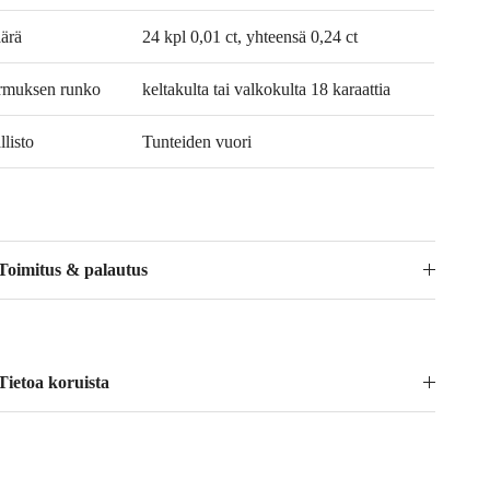
ärä
24 kpl 0,01 ct, yhteensä 0,24 ct
rmuksen runko
keltakulta tai valkokulta 18 karaattia
listo
Tunteiden vuori
Toimitus & palautus
Tietoa koruista