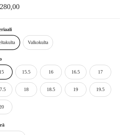
rmaalihinta
.280,00
riaali
ltakulta
Valkokulta
o
15
15.5
16
16.5
17
7.5
18
18.5
19
19.5
20
rä