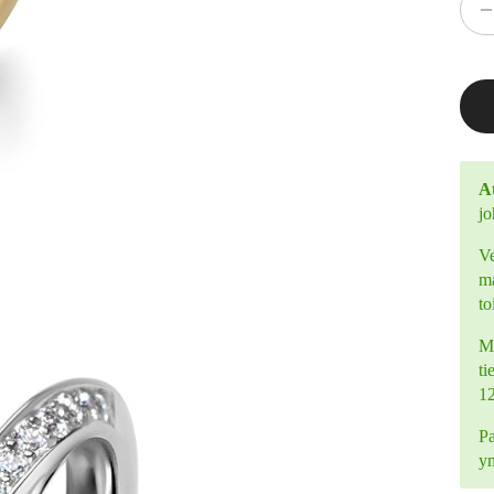
At
jo
Ve
ma
to
Mi
ti
1
Pa
y