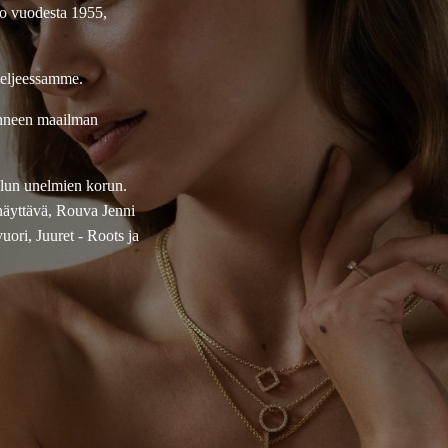
jo vuodesta 1955,
teljeessamme.
onneen maailman
ellun unelmien korun.
näyttävä, Rouva Jenni
ori, Juuret - Roots ja