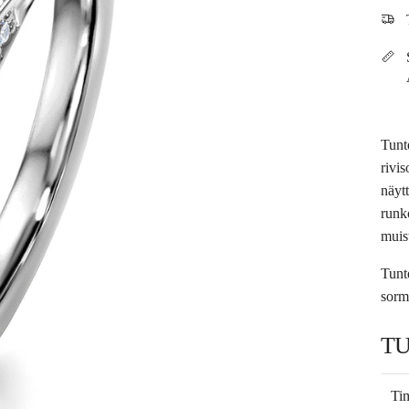
Tunt
rivi
näyt
runk
muis
Tunt
sorm
T
Tim