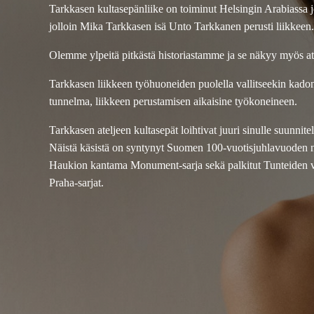
Tarkkasen kultasepänliike on toiminut Helsingin Arabiassa 
jolloin Mika Tarkkasen isä Unto Tarkkanen perusti liikkeen.
Olemme ylpeitä pitkästä historiastamme ja se näkyy myös a
Tarkkasen liikkeen työhuoneiden puolella vallitseekin kad
tunnelma, liikkeen perustamisen aikaisine työkoneineen.
Tarkkasen ateljeen kultasepät loihtivat juuri sinulle suunnit
Näistä käsistä on syntynyt Suomen 100-vuotisjuhlavuoden 
Haukion kantama Monument-sarja sekä palkitut Tunteiden vu
Praha-sarjat.