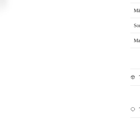
Mä
So
Mal