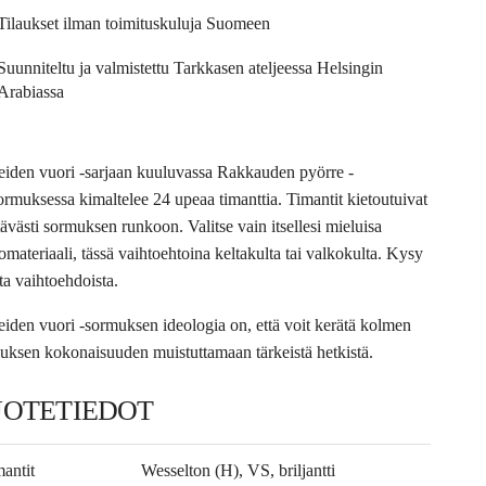
Tilaukset ilman toimituskuluja Suomeen
Suunniteltu ja valmistettu Tarkkasen ateljeessa Helsingin
Arabiassa
eiden vuori -sarjaan kuuluvassa Rakkauden pyörre -
sormuksessa kimaltelee 24 upeaa timanttia. Timantit kietoutuivat
tävästi sormuksen runkoon. Valitse vain itsellesi mieluisa
omateriaali, tässä vaihtoehtoina keltakulta tai valkokulta. Kysy
ta vaihtoehdoista.
eiden vuori -sormuksen ideologia on, että voit kerätä kolmen
uksen kokonaisuuden muistuttamaan tärkeistä hetkistä.
UOTETIEDOT
antit
Wesselton (H), VS, briljantti