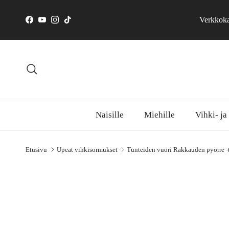
Siirry sisältöön
Verkkokau
Facebook
YouTube
Instagram
TikTok
Hae
Naisille
Miehille
Vihki- ja
Etusivu
Upeat vihkisormukset
Tunteiden vuori Rakkauden pyörre -t
Siirry tuotetietoihin