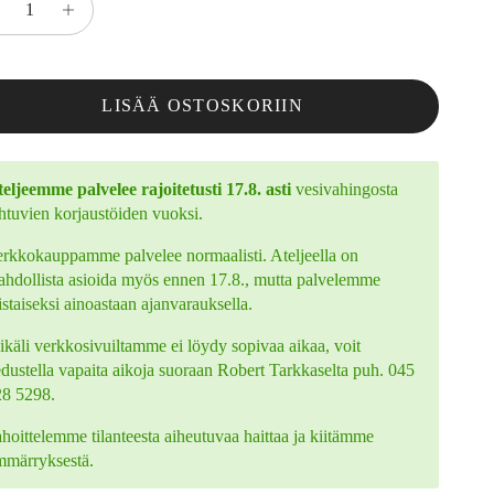
LISÄÄ OSTOSKORIIN
eljeemme palvelee rajoitetusti 17.8. asti
vesivahingosta
htuvien korjaustöiden vuoksi.
rkkokauppamme palvelee normaalisti. Ateljeella on
hdollista asioida myös ennen 17.8., mutta palvelemme
istaiseksi ainoastaan ajanvarauksella.
käli verkkosivuiltamme ei löydy sopivaa aikaa, voit
edustella vapaita aikoja suoraan Robert Tarkkaselta puh. 045
28 5298.
hoittelemme tilanteesta aiheutuvaa haittaa ja kiitämme
mmärryksestä.