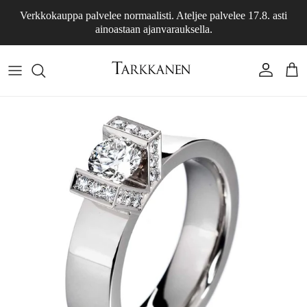
Siirry sisältöön
Verkkokauppa palvelee normaalisti. Ateljee palvelee 17.8. asti
ainoastaan ajanvarauksella.
Tili
Osto
Siirry tuotetietoihin