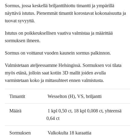
Sormus, jossa keskellä briljanttihiottu timantti ja ympärillä
näyttävä istutus. Pienemmät timantit korostavat kokonaisuutta ja
tuovat syvyyttä.
Istutus on poikkeuksellisen vaativa valmistaa ja määrittää
sormuksen ilmeen.
Sormus on voittanut vuoden kaunein sormus palkinnon.
Valmistetaan ateljeessamme Helsingissä. Sormuksen voi tilata
myös etänä, jolloin saat kotiin 3D mallit joiden avulla
varmistetaan koko ja mittasuhteet ennen valmistusta.
Timantit
Wesselton (H), VS, briljantti
Määrä
1 kpl 0,50 ct, 18 kpl 0,008 ct, yhteensä
0,64 ct
Sormuksen
Valkokulta 18 karaattia