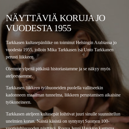
NÄYTTÄVIÄ KORUJA JO
VUODESTA 1955
Tarkkasen kultasepänliike on toiminut Helsingin Arabiassa jo
vuodesta 1955, jolloin Mika Tarkkasen isä Unto Tarkkanen
perusti liikkeen.
Olemme ylpeitä pitkästä historiastamme ja se näkyy myös
ateljeessamme.
Tarkkasen liikkeen työhuoneiden puolella vallitseekin
kadonneen maailman tunnelma, liikkeen perustamisen aikaisine
työkoneineen.
Tarkkasen ateljeen kultasepät loihtivat juuri sinulle suunnitellun
unelmien korun. Näistä käsistä on syntynyt Suomen 100-
vuotisjuhlavuoden näyttävä, Rouva Jenni Haukion kantama