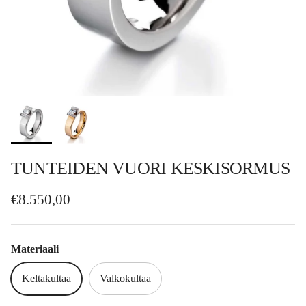
TUNTEIDEN VUORI KESKISORMUS
Normaalihinta
€8.550,00
Materiaali
Keltakultaa
Valkokultaa