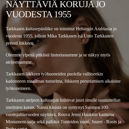
NÄYTTÄVIÄ KORUJA JO
VUODESTA 1955
Tarkkasen kultasepänliike on toiminut Helsingin Arabiassa jo
vuodesta 1955, jolloin Mika Tarkkasen isä Unto Tarkkanen
perusti liikkeen.
Olemme ylpeitä pitkästä historiastamme ja se näkyy myös
ateljeessamme.
Tarkkasen liikkeen työhuoneiden puolella vallitseekin
kadonneen maailman tunnelma, liikkeen perustamisen aikaisine
työkoneineen.
Tarkkasen ateljeen kultasepät loihtivat juuri sinulle suunnitellun
unelmien korun. Näistä käsistä on syntynyt Suomen 100-
vuotisjuhlavuoden näyttävä, Rouva Jenni Haukion kantama
Monument-sarja sekä palkitut Tunteiden vuori, Juuret - Roots ja
Praha-sarjat.