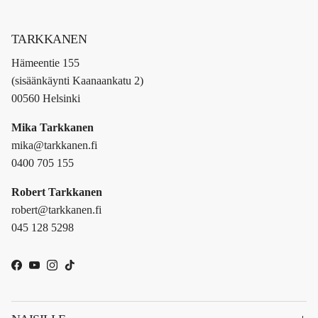
TARKKANEN
Hämeentie 155
(sisäänkäynti Kaanaankatu 2)
00560 Helsinki
Mika Tarkkanen
mika@tarkkanen.fi
0400 705 155
Robert Tarkkanen
robert@tarkkanen.fi
045 128 5298
Facebook
YouTube
Instagram
TikTok