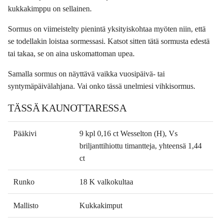
kukkakimppu on sellainen.
Sormus on viimeistelty pienintä yksityiskohtaa myöten niin, että
se todellakin loistaa sormessasi. Katsot sitten tätä sormusta edestä
tai takaa, se on aina uskomattoman upea.
Samalla sormus on näyttävä vaikka vuosipäivä- tai
syntymäpäivälahjana. Vai onko tässä unelmiesi vihkisormus.
TÄSSÄ KAUNOTTARESSA
Pääkivi
9 kpl 0,16 ct Wesselton (H), Vs
briljanttihiottu timantteja, yhteensä 1,44
ct
Runko
18 K valkokultaa
Mallisto
Kukkakimput