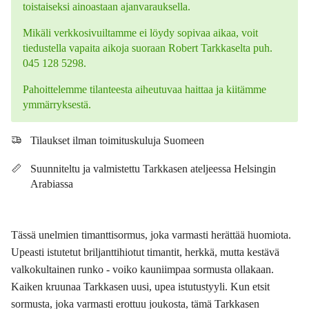
toistaiseksi ainoastaan ajanvarauksella.
Mikäli verkkosivuiltamme ei löydy sopivaa aikaa, voit
tiedustella vapaita aikoja suoraan Robert Tarkkaselta puh.
045 128 5298.
Pahoittelemme tilanteesta aiheutuvaa haittaa ja kiitämme
ymmärryksestä.
Tilaukset ilman toimituskuluja Suomeen
Suunniteltu ja valmistettu Tarkkasen ateljeessa Helsingin
Arabiassa
Tässä unelmien timanttisormus, joka varmasti herättää huomiota.
Upeasti istutetut briljanttihiotut timantit, herkkä, mutta kestävä
valkokultainen runko - voiko kauniimpaa sormusta ollakaan.
Kaiken kruunaa Tarkkasen uusi, upea istutustyyli. Kun etsit
sormusta, joka varmasti erottuu joukosta, tämä Tarkkasen