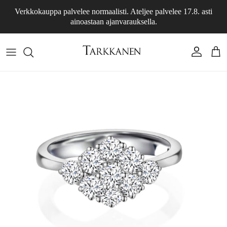
Siirry sisältöön
Verkkokauppa palvelee normaalisti. Ateljee palvelee 17.8. asti
ainoastaan ajanvarauksella.
Tili
Osto
Siirry tuotetietoihin