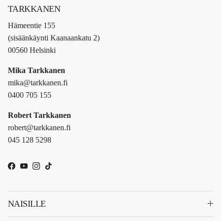
TARKKANEN
Hämeentie 155
(sisäänkäynti Kaanaankatu 2)
00560 Helsinki
Mika Tarkkanen
mika@tarkkanen.fi
0400 705 155
Robert Tarkkanen
robert@tarkkanen.fi
045 128 5298
Facebook
YouTube
Instagram
TikTok
NAISILLE