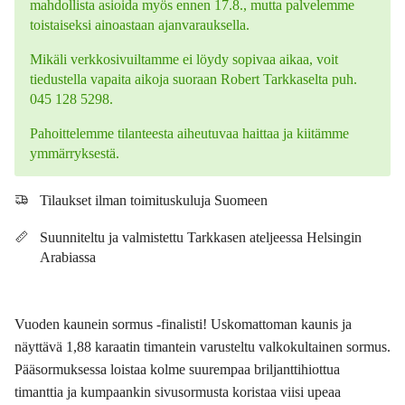
mahdollista asioida myös ennen 17.8., mutta palvelemme
toistaiseksi ainoastaan ajanvarauksella.
Mikäli verkkosivuiltamme ei löydy sopivaa aikaa, voit
tiedustella vapaita aikoja suoraan Robert Tarkkaselta puh.
045 128 5298.
Pahoittelemme tilanteesta aiheutuvaa haittaa ja kiitämme
ymmärryksestä.
Tilaukset ilman toimituskuluja Suomeen
Suunniteltu ja valmistettu Tarkkasen ateljeessa Helsingin
Arabiassa
Vuoden kaunein sormus -finalisti! Uskomattoman kaunis ja
näyttävä 1,88 karaatin timantein varusteltu valkokultainen sormus.
Pääsormuksessa loistaa kolme suurempaa briljanttihiottua
timanttia ja kumpaankin sivusormusta koristaa viisi upeaa