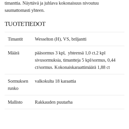
timanttia. Näyttävä ja juhlava kokonaisuus nivoutuu
saumattomasti yhteen.
TUOTETIEDOT
Timantit
Wesselton (H), VS, briljantti
Määrä
pääsormus 3 kpl, yhteensä 1,0 ct.2 kpl
sivusormuksia, timantteja 5 kpl/sormus, 0,44
ct/sormus. Kokonaiskaraattimäärä 1,88 ct
Sormuksen
valkokulta 18 karaattia
runko
Mallisto
Rakkauden puutarha