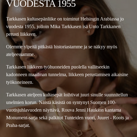
VUODESTA 1955
Tarkkasen kultasepänliike on toiminut Helsingin Arabiassa jo
vuodesta 1955, jolloin Mika Tarkkasen isä Unto Tarkkanen
perusti liikkeen.
Olemme ylpeitä pitkästä historiastamme ja se näkyy myös
ateljeessamme.
Tarkkasen liikkeen työhuoneiden puolella vallitseekin
kadonneen maailman tunnelma, liikkeen perustamisen aikaisine
työkoneineen.
Tarkkasen ateljeen kultasepät loihtivat juuri sinulle suunnitellun
unelmien korun. Näistä käsistä on syntynyt Suomen 100-
vuotisjuhlavuoden näyttävä, Rouva Jenni Haukion kantama
Monument-sarja sekä palkitut Tunteiden vuori, Juuret - Roots ja
Praha-sarjat.