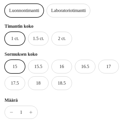
Luonnontimantti
Laboratoriotimantti
Timantin koko
1 ct.
1.5 ct.
2 ct.
Sormuksen koko
15
15.5
16
16.5
17
17.5
18
18.5
Määrä