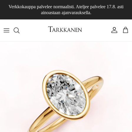
Siirry sisältöön
Verkkokauppa palvelee normaalisti. Ateljee palvelee 17.8. asti
ainoastaan ajanvarauksella.
Tili
Osto
Siirry tuotetietoihin