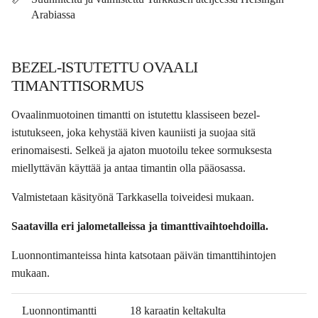
Arabiassa
BEZEL-ISTUTETTU OVAALI
TIMANTTISORMUS
Ovaalinmuotoinen timantti on istutettu klassiseen bezel-
istutukseen, joka kehystää kiven kauniisti ja suojaa sitä
erinomaisesti. Selkeä ja ajaton muotoilu tekee sormuksesta
miellyttävän käyttää ja antaa timantin olla pääosassa.
Valmistetaan käsityönä Tarkkasella toiveidesi mukaan.
Saatavilla eri jalometalleissa ja timanttivaihtoehdoilla.
Luonnontimanteissa hinta katsotaan päivän timanttihintojen
mukaan.
Luonnontimantti
18 karaatin keltakulta