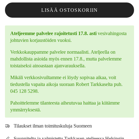
LISÄÄ OSTOSKORIIN
Ateljeemme palvelee rajoitetusti 17.8. asti
vesivahingosta
johtuvien korjaustöiden vuoksi.
Verkkokauppamme palvelee normaalisti. Ateljeella on
mahdollista asioida myös ennen 17.8., mutta palvelemme
toistaiseksi ainoastaan ajanvarauksella.
Mikäli verkkosivuiltamme ei löydy sopivaa aikaa, voit
tiedustella vapaita aikoja suoraan Robert Tarkkaselta puh.
045 128 5298.
Pahoittelemme tilanteesta aiheutuvaa haittaa ja kiitämme
ymmärryksestä.
Tilaukset ilman toimituskuluja Suomeen
Suunniteltu ja valmistettu Tarkkasen ateljeessa Helsingin