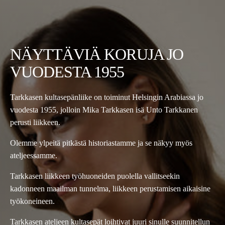
NÄYTTÄVIÄ KORUJA JO
VUODESTA 1955
Tarkkasen kultasepänliike on toiminut Helsingin Arabiassa jo
vuodesta 1955, jolloin Mika Tarkkasen isä Unto Tarkkanen
perusti liikkeen.
Olemme ylpeitä pitkästä historiastamme ja se näkyy myös
ateljeessamme.
Tarkkasen liikkeen työhuoneiden puolella vallitseekin
kadonneen maailman tunnelma, liikkeen perustamisen aikaisine
työkoneineen.
Tarkkasen ateljeen kultasepät loihtivat juuri sinulle suunnitellun