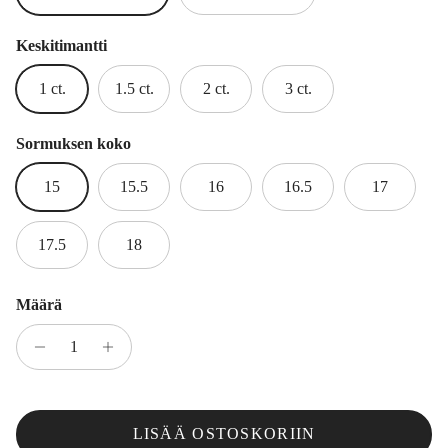
Keskitimantti
1 ct.
1.5 ct.
2 ct.
3 ct.
Sormuksen koko
15
15.5
16
16.5
17
17.5
18
Määrä
LISÄÄ OSTOSKORIIN