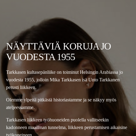
NÄYTTÄVIÄ KORUJA JO
VUODESTA 1955
Tarkkasen kultasepänliike on toiminut Helsingin Arabiassa jo
vuodesta 1955, jolloin Mika Tarkkasen isä Unto Tarkkanen
perusti liikkeen.
Olemme ylpeitä pitkästä historiastamme ja se näkyy myös
ateljeessamme.
Tarkkasen liikkeen työhuoneiden puolella vallitseekin
kadonneen maailman tunnelma, liikkeen perustamisen aikaisine
työkoneineen.