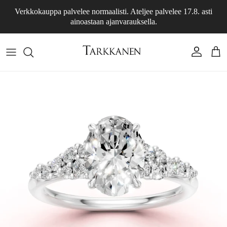
Siirry sisältöön
Verkkokauppa palvelee normaalisti. Ateljee palvelee 17.8. asti
ainoastaan ajanvarauksella.
Tili
Osto
Siirry tuotetietoihin