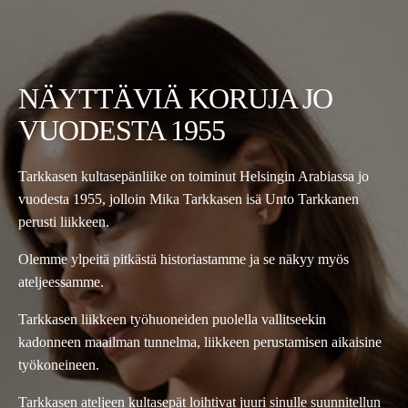
NÄYTTÄVIÄ KORUJA JO
VUODESTA 1955
Tarkkasen kultasepänliike on toiminut Helsingin Arabiassa jo
vuodesta 1955, jolloin Mika Tarkkasen isä Unto Tarkkanen
perusti liikkeen.
Olemme ylpeitä pitkästä historiastamme ja se näkyy myös
ateljeessamme.
Tarkkasen liikkeen työhuoneiden puolella vallitseekin
kadonneen maailman tunnelma, liikkeen perustamisen aikaisine
työkoneineen.
Tarkkasen ateljeen kultasepät loihtivat juuri sinulle suunnitellun