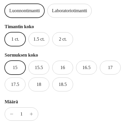
Luonnontimantti
Laboratoriotimantti
Timantin koko
1 ct.
1.5 ct.
2 ct.
Sormuksen koko
15
15.5
16
16.5
17
17.5
18
18.5
Määrä