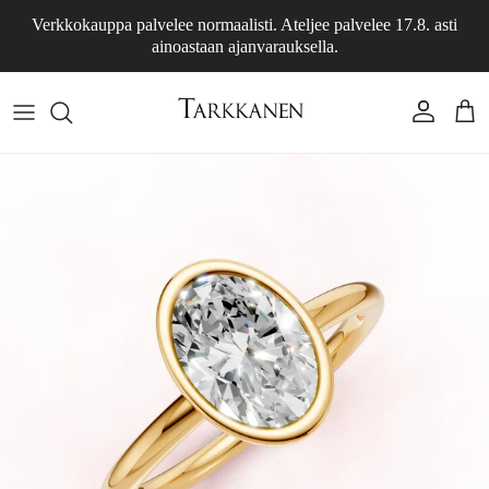
Siirry sisältöön
Verkkokauppa palvelee normaalisti. Ateljee palvelee 17.8. asti
ainoastaan ajanvarauksella.
Tili
Osto
Siirry tuotetietoihin