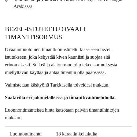
Arabiassa
BEZEL-ISTUTETTU OVAALI
TIMANTTISORMUS
Ovaalinmuotoinen timantti on istutettu klassiseen bezel-
istutukseen, joka kehystää kiven kauniisti ja suojaa sitä
erinomaisesti. Selkeä ja ajaton muotoilu tekee sormuksesta
miellyttävän käyttää ja antaa timantin olla pääosassa.
Valmistetaan käsityönä Tarkkasella toiveidesi mukaan.
Saatavilla eri jalometalleissa ja timanttivaihtoehdoilla.
Luonnontimanteissa hinta katsotaan päivän timanttihintojen
mukaan.
Luonnontimantti
18 karaatin keltakulta