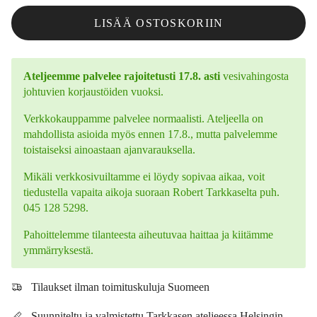
LISÄÄ OSTOSKORIIN
Ateljeemme palvelee rajoitetusti 17.8. asti
vesivahingosta
johtuvien korjaustöiden vuoksi.
Verkkokauppamme palvelee normaalisti. Ateljeella on
mahdollista asioida myös ennen 17.8., mutta palvelemme
toistaiseksi ainoastaan ajanvarauksella.
Mikäli verkkosivuiltamme ei löydy sopivaa aikaa, voit
tiedustella vapaita aikoja suoraan Robert Tarkkaselta puh.
045 128 5298.
Pahoittelemme tilanteesta aiheutuvaa haittaa ja kiitämme
ymmärryksestä.
Tilaukset ilman toimituskuluja Suomeen
Suunniteltu ja valmistettu Tarkkasen ateljeessa Helsingin