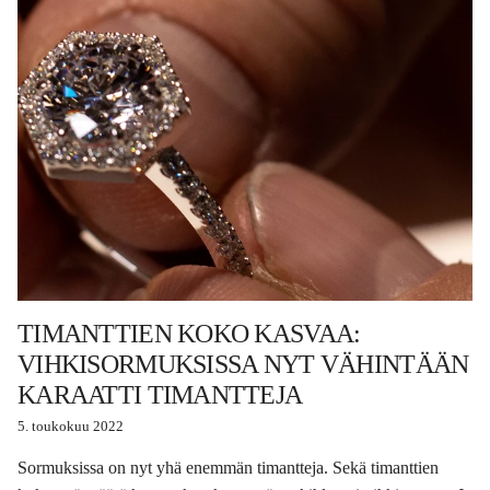
TIMANTTIEN KOKO KASVAA:
VIHKISORMUKSISSA NYT VÄHINTÄÄN
KARAATTI TIMANTTEJA
5. toukokuu 2022
Sormuksissa on nyt yhä enemmän timantteja. Sekä timanttien