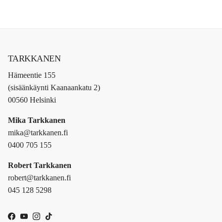
TARKKANEN
Hämeentie 155
(sisäänkäynti Kaanaankatu 2)
00560 Helsinki
Mika Tarkkanen
mika@tarkkanen.fi
0400 705 155
Robert Tarkkanen
robert@tarkkanen.fi
045 128 5298
Facebook
YouTube
Instagram
TikTok