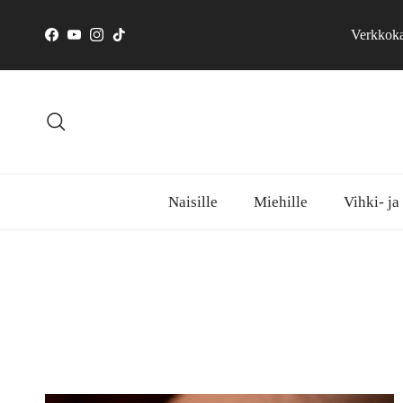
Siirry sisältöön
Verkkokau
Facebook
YouTube
Instagram
TikTok
Hae
Naisille
Miehille
Vihki- ja