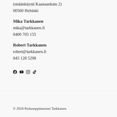
(sisäänkäynti Kaanaankatu 2)
00560 Helsinki
Mika Tarkkanen
mika@tarkkanen.fi
0400 705 155
Robert Tarkkanen
robert@tarkkanen.fi
045 128 5298
Facebook
YouTube
Instagram
TikTok
© 2026
Kultaseppämestari Tarkkanen
.