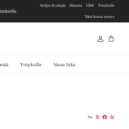
Ateljee & tekijät
Historia
UKK
Yrityksille
rauksella.
Näin korusi syntyy
Tili
Ostoskori
etää
Yrityksille
Varaa Aika
Jaa