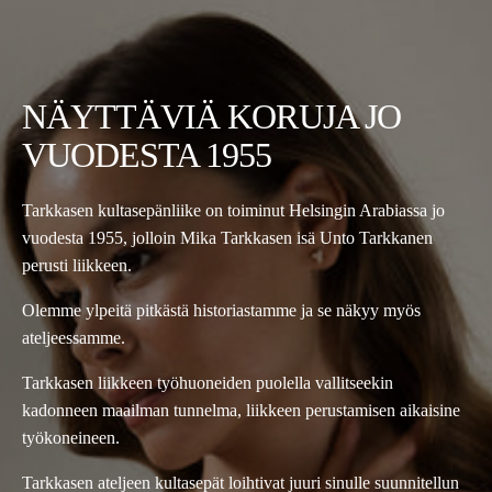
NÄYTTÄVIÄ KORUJA JO
VUODESTA 1955
Tarkkasen kultasepänliike on toiminut Helsingin Arabiassa jo
vuodesta 1955, jolloin Mika Tarkkasen isä Unto Tarkkanen
perusti liikkeen.
Olemme ylpeitä pitkästä historiastamme ja se näkyy myös
ateljeessamme.
Tarkkasen liikkeen työhuoneiden puolella vallitseekin
kadonneen maailman tunnelma, liikkeen perustamisen aikaisine
työkoneineen.
Tarkkasen ateljeen kultasepät loihtivat juuri sinulle suunnitellun