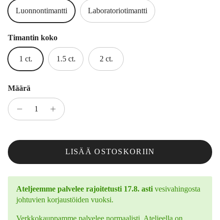
Luonnontimantti
Laboratoriotimantti
Timantin koko
1 ct.
1.5 ct.
2 ct.
Määrä
LISÄÄ OSTOSKORIIN
Ateljeemme palvelee rajoitetusti 17.8. asti
vesivahingosta
johtuvien korjaustöiden vuoksi.
Verkkokauppamme palvelee normaalisti. Ateljeella on