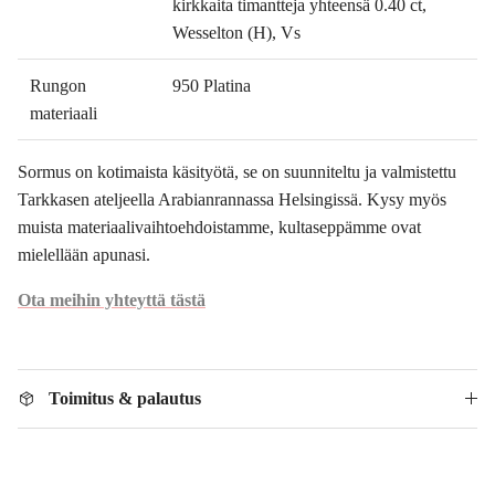
kirkkaita timantteja yhteensä 0.40 ct,
Wesselton (H), Vs
Rungon
950 Platina
materiaali
Sormus on kotimaista käsityötä, se on suunniteltu ja valmistettu
Tarkkasen ateljeella Arabianrannassa Helsingissä. Kysy myös
muista materiaalivaihtoehdoistamme, kultaseppämme ovat
mielellään apunasi.
Ota meihin yhteyttä tästä
Toimitus & palautus