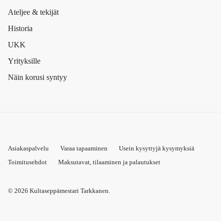
Ateljee & tekijät
Historia
UKK
Yrityksille
Näin korusi syntyy
Asiakaspalvelu
Varaa tapaaminen
Usein kysyttyjä kysymyksiä
Toimitusehdot
Maksutavat, tilaaminen ja palautukset
© 2026
Kultaseppämestari Tarkkanen
.