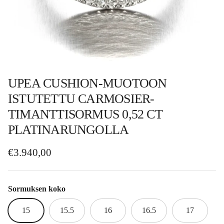
UPEA CUSHION-MUOTOON
ISTUTETTU CARMOSIER-
TIMANTTISORMUS 0,52 CT
PLATINARUNGOLLA
Normaalihinta
€3.940,00
Sormuksen koko
15
15.5
16
16.5
17