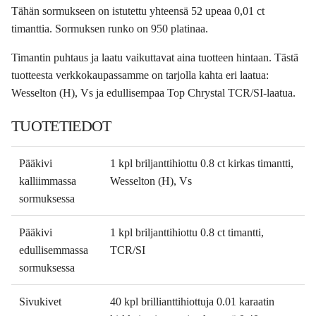
Tähän sormukseen on istutettu yhteensä 52 upeaa 0,01 ct
timanttia. Sormuksen runko on 950 platinaa.
Timantin puhtaus ja laatu vaikuttavat aina tuotteen hintaan. Tästä
tuotteesta verkkokaupassamme on tarjolla kahta eri laatua:
Wesselton (H), Vs ja edullisempaa Top Chrystal TCR/SI-laatua.
TUOTETIEDOT
Pääkivi
1 kpl briljanttihiottu 0.8 ct kirkas timantti,
kalliimmassa
Wesselton (H), Vs
sormuksessa
Pääkivi
1 kpl briljanttihiottu 0.8 ct timantti,
edullisemmassa
TCR/SI
sormuksessa
Sivukivet
40 kpl brillianttihiottuja 0.01 karaatin