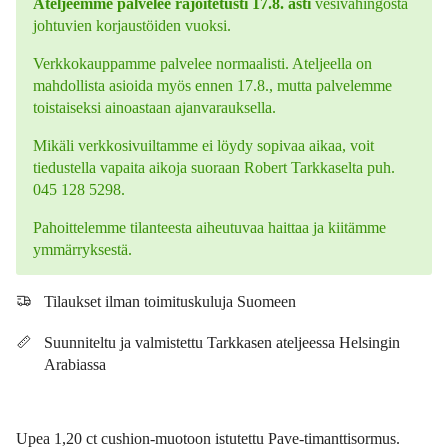
Ateljeemme palvelee rajoitetusti 17.8. asti
vesivahingosta
johtuvien korjaustöiden vuoksi.
Verkkokauppamme palvelee normaalisti. Ateljeella on
mahdollista asioida myös ennen 17.8., mutta palvelemme
toistaiseksi ainoastaan ajanvarauksella.
Mikäli verkkosivuiltamme ei löydy sopivaa aikaa, voit
tiedustella vapaita aikoja suoraan Robert Tarkkaselta puh.
045 128 5298.
Pahoittelemme tilanteesta aiheutuvaa haittaa ja kiitämme
ymmärryksestä.
Tilaukset ilman toimituskuluja Suomeen
Suunniteltu ja valmistettu Tarkkasen ateljeessa Helsingin
Arabiassa
Upea 1,20 ct cushion-muotoon istutettu Pave-timanttisormus.