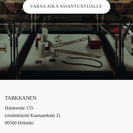
VARAA AIKA ASIANTUNTIJALLE
TARKKANEN
Hämeentie 155
(sisäänkäynti Kaanaankatu 2)
00560 Helsinki