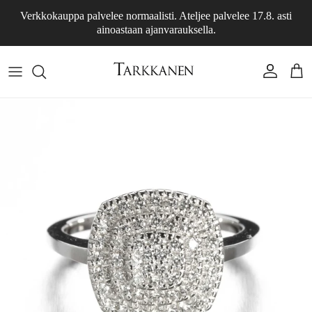
Siirry sisältöön
Verkkokauppa palvelee normaalisti. Ateljee palvelee 17.8. asti
ainoastaan ajanvarauksella.
Tili
Osto
Siirry tuotetietoihin