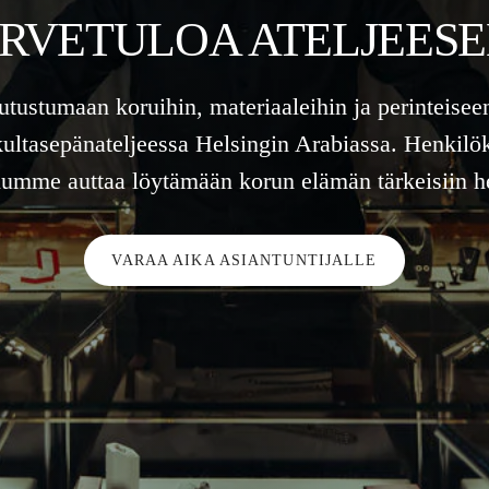
RVETULOA ATELJEES
tutustumaan koruihin, materiaaleihin ja perinteisee
kultasepänateljeessa Helsingin Arabiassa. Henkilö
lumme auttaa löytämään korun elämän tärkeisiin he
VARAA AIKA ASIANTUNTIJALLE