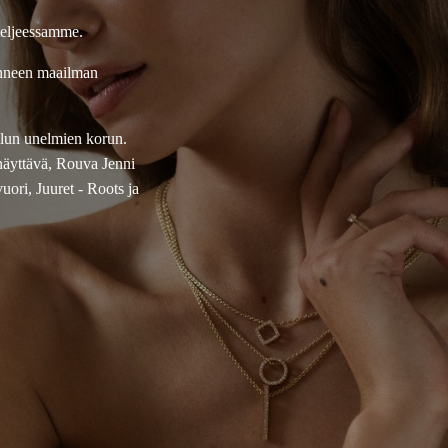
teljeessamme.
onneen maailman
ellun unelmien korun.
näyttävä, Rouva Jenni
ori, Juuret - Roots ja