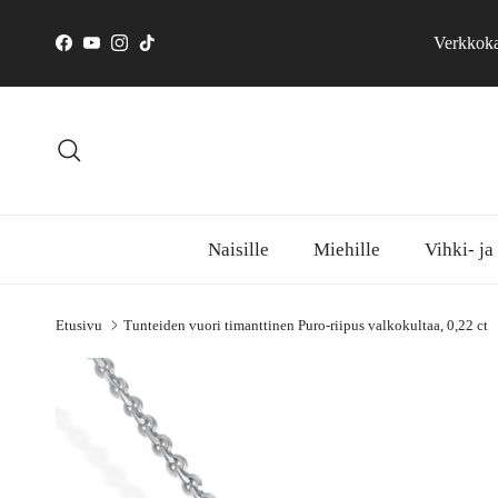
Siirry sisältöön
Verkkokau
Facebook
YouTube
Instagram
TikTok
Hae
Naisille
Miehille
Vihki- ja
Etusivu
Tunteiden vuori timanttinen Puro-riipus valkokultaa, 0,22 ct
Siirry tuotetietoihin