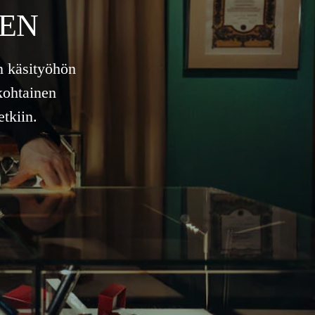
EEN
n käsityöhön
kohtainen
tkiin.