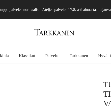
ppa palvelee normaalisti. Ateljee palvelee 17.8. asti ainoastaan ajanva
 kihla
Klassikot
Palvelut
Tarkkanen
Hyvä ti
T
T
V