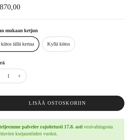
rmaalihinta
.870,00
an mukaan ketjun
 kiitos tällä kertaa
Kyllä kiitos
rä
LISÄÄ OSTOSKORIIN
eljeemme palvelee rajoitetusti 17.8. asti
vesivahingosta
htuvien korjaustöiden vuoksi.