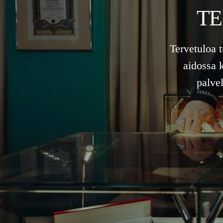
TE
Tervetuloa 
aidossa 
palve