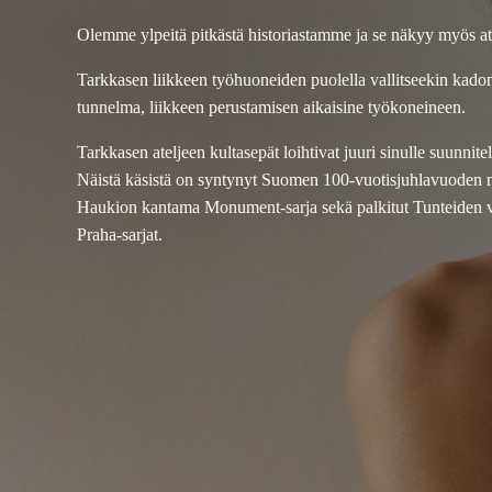
Olemme ylpeitä pitkästä historiastamme ja se näkyy myös a
Tarkkasen liikkeen työhuoneiden puolella vallitseekin kad
tunnelma, liikkeen perustamisen aikaisine työkoneineen.
Tarkkasen ateljeen kultasepät loihtivat juuri sinulle suunnit
Näistä käsistä on syntynyt Suomen 100-vuotisjuhlavuoden 
Haukion kantama Monument-sarja sekä palkitut Tunteiden vu
Praha-sarjat.