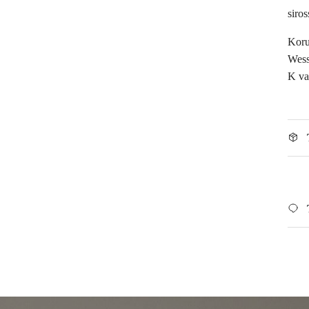
siro
Koru
Wess
K va