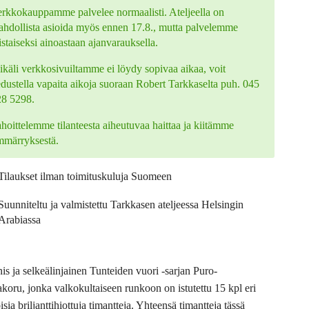
rkkokauppamme palvelee normaalisti. Ateljeella on
hdollista asioida myös ennen 17.8., mutta palvelemme
istaiseksi ainoastaan ajanvarauksella.
käli verkkosivuiltamme ei löydy sopivaa aikaa, voit
edustella vapaita aikoja suoraan Robert Tarkkaselta puh. 045
28 5298.
hoittelemme tilanteesta aiheutuvaa haittaa ja kiitämme
mmärryksestä.
Tilaukset ilman toimituskuluja Suomeen
Suunniteltu ja valmistettu Tarkkasen ateljeessa Helsingin
Arabiassa
is ja selkeälinjainen Tunteiden vuori -sarjan Puro-
akoru, jonka valkokultaiseen runkoon on istutettu 15 kpl eri
sia briljanttihiottuja timantteja. Yhteensä timantteja tässä