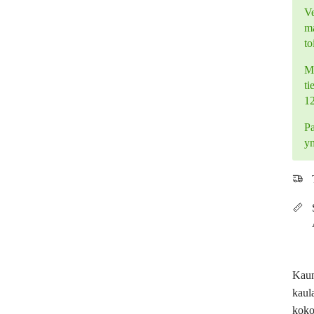
Ve
ma
to
Mi
ti
1
Pa
y
Kaun
kaul
kokoi