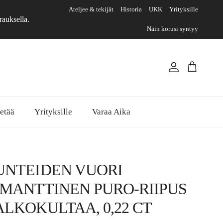
Ateljee & tekijät
Historia
UKK
Yrityksille
rauksella.
Näin korusi syntyy
Tili
Ostoskori
etää
Yrityksille
Varaa Aika
UNTEIDEN VUORI
IMANTTINEN PURO-RIIPUS
ALKOKULTAA, 0,22 CT