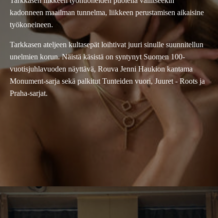
Tarkkasen liikkeen työhuoneiden puolella vallitseekin
kadonneen maailman tunnelma, liikkeen perustamisen aikaisine
työkoneineen.
Tarkkasen ateljeen kultasepät loihtivat juuri sinulle suunnitellun
unelmien korun. Näistä käsistä on syntynyt Suomen 100-
vuotisjuhlavuoden näyttävä, Rouva Jenni Haukion kantama
Monument-sarja sekä palkitut Tunteiden vuori, Juuret - Roots ja
Praha-sarjat.