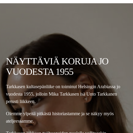
NÄYTTÄVIÄ KORUJA JO
VUODESTA 1955
Tarkkasen kultasepänliike on toiminut Helsingin Arabiassa jo
vuodesta 1955, jolloin Mika Tarkkasen isä Unto Tarkkanen
perusti liikkeen.
Olemme ylpeitä pitkästä historiastamme ja se näkyy myös
ateljeessamme.