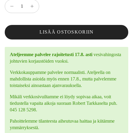
LISÄÄ OSTOSKORIIN
Ateljeemme palvelee rajoitetusti 17.8. asti
vesivahingosta
johtuvien korjaustöiden vuoksi.
Verkkokauppamme palvelee normaalisti. Ateljeella on
mahdollista asioida myös ennen 17.8., mutta palvelemme
toistaiseksi ainoastaan ajanvarauksella.
Mikäli verkkosivuiltamme ei löydy sopivaa aikaa, voit
tiedustella vapaita aikoja suoraan Robert Tarkkaselta puh.
045 128 5298.
Pahoittelemme tilanteesta aiheutuvaa haittaa ja kiitämme
ymmärryksestä.