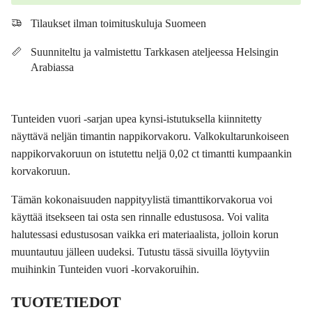
Tilaukset ilman toimituskuluja Suomeen
Suunniteltu ja valmistettu Tarkkasen ateljeessa Helsingin
Arabiassa
Tunteiden vuori -sarjan upea kynsi-istutuksella kiinnitetty
näyttävä neljän timantin nappikorvakoru. Valkokultarunkoiseen
nappikorvakoruun on istutettu neljä 0,02 ct timantti kumpaankin
korvakoruun.
Tämän kokonaisuuden nappityylistä timanttikorvakorua voi
käyttää itsekseen tai osta sen rinnalle edustusosa. Voi valita
halutessasi edustusosan vaikka eri materiaalista, jolloin korun
muuntautuu jälleen uudeksi. Tutustu tässä sivuilla löytyviin
muihinkin Tunteiden vuori -korvakoruihin.
TUOTETIEDOT