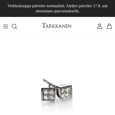
Siirry sisältöön
Verkkokauppa palvelee normaalisti. Ateljee palvelee 17.8. asti
ainoastaan ajanvarauksella.
Tili
Osto
Siirry tuotetietoihin