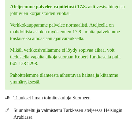
Ateljeemme palvelee rajoitetusti 17.8. asti
vesivahingosta
johtuvien korjaustöiden vuoksi.
Verkkokauppamme palvelee normaalisti. Ateljeella on
mahdollista asioida myös ennen 17.8., mutta palvelemme
toistaiseksi ainoastaan ajanvarauksella.
Mikäli verkkosivuiltamme ei löydy sopivaa aikaa, voit
tiedustella vapaita aikoja suoraan Robert Tarkkaselta puh.
045 128 5298.
Pahoittelemme tilanteesta aiheutuvaa haittaa ja kiitämme
ymmärryksestä.
Tilaukset ilman toimituskuluja Suomeen
Suunniteltu ja valmistettu Tarkkasen ateljeessa Helsingin
Arabiassa