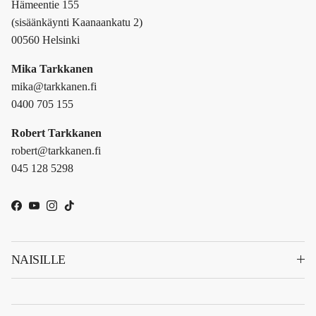
Hämeentie 155
(sisäänkäynti Kaanaankatu 2)
00560 Helsinki
Mika Tarkkanen
mika@tarkkanen.fi
0400 705 155
Robert Tarkkanen
robert@tarkkanen.fi
045 128 5298
Facebook
YouTube
Instagram
TikTok
NAISILLE