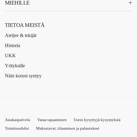
MIEHILLE
TIETOA MEISTÄ
Ateljee & tekijät
Historia
UKK
Yrityksille
Näin korusi syntyy
Asiakaspalvelu
Varaa tapaaminen
Usein kysyttyjä kysymyksiä
Toimitusehdot
Maksutavat, tilaaminen ja palautukset