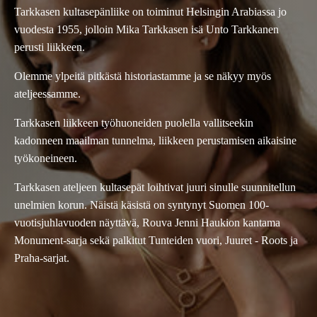
Tarkkasen kultasepänliike on toiminut Helsingin Arabiassa jo
vuodesta 1955, jolloin Mika Tarkkasen isä Unto Tarkkanen
perusti liikkeen.
Olemme ylpeitä pitkästä historiastamme ja se näkyy myös
ateljeessamme.
Tarkkasen liikkeen työhuoneiden puolella vallitseekin
kadonneen maailman tunnelma, liikkeen perustamisen aikaisine
työkoneineen.
Tarkkasen ateljeen kultasepät loihtivat juuri sinulle suunnitellun
unelmien korun. Näistä käsistä on syntynyt Suomen 100-
vuotisjuhlavuoden näyttävä, Rouva Jenni Haukion kantama
Monument-sarja sekä palkitut Tunteiden vuori, Juuret - Roots ja
Praha-sarjat.