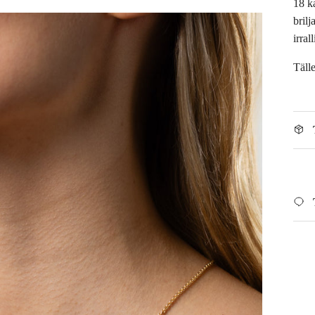
18 ka
bril
irral
Täll