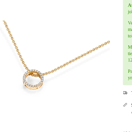
At
jo
Ve
ma
to
Mi
ti
1
Pa
y