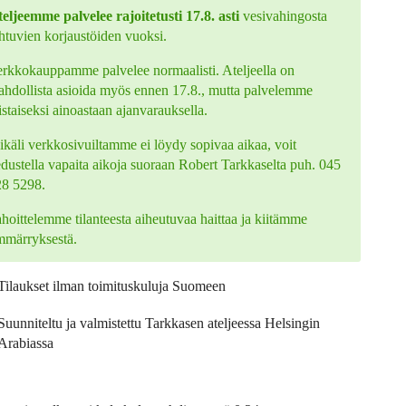
eljeemme palvelee rajoitetusti 17.8. asti
vesivahingosta
htuvien korjaustöiden vuoksi.
rkkokauppamme palvelee normaalisti. Ateljeella on
hdollista asioida myös ennen 17.8., mutta palvelemme
istaiseksi ainoastaan ajanvarauksella.
käli verkkosivuiltamme ei löydy sopivaa aikaa, voit
edustella vapaita aikoja suoraan Robert Tarkkaselta puh. 045
28 5298.
hoittelemme tilanteesta aiheutuvaa haittaa ja kiitämme
mmärryksestä.
Tilaukset ilman toimituskuluja Suomeen
Suunniteltu ja valmistettu Tarkkasen ateljeessa Helsingin
Arabiassa