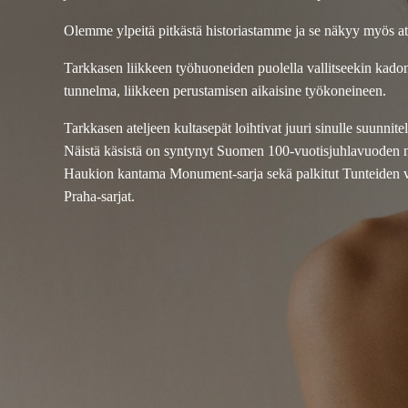
Olemme ylpeitä pitkästä historiastamme ja se näkyy myös a
Tarkkasen liikkeen työhuoneiden puolella vallitseekin kad
tunnelma, liikkeen perustamisen aikaisine työkoneineen.
Tarkkasen ateljeen kultasepät loihtivat juuri sinulle suunnit
Näistä käsistä on syntynyt Suomen 100-vuotisjuhlavuoden 
Haukion kantama Monument-sarja sekä palkitut Tunteiden vu
Praha-sarjat.