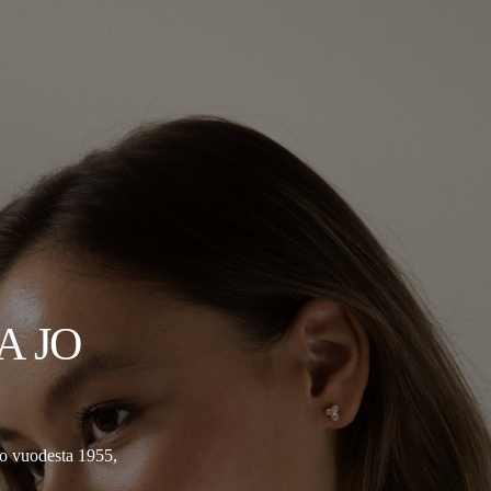
A JO
jo vuodesta 1955,