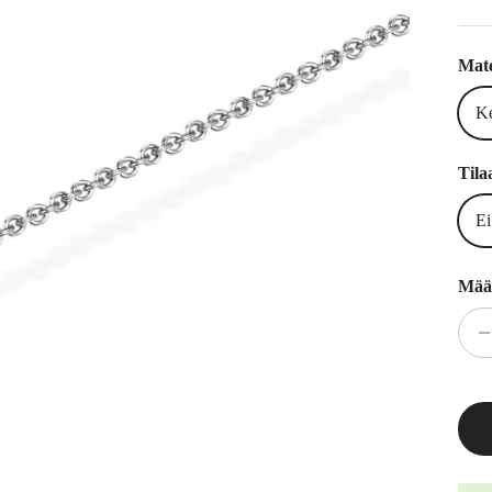
Mate
Ke
Tila
Ei
Mää