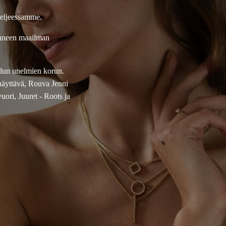
teljeessamme.
onneen maailman
ellun unelmien korun.
näyttävä, Rouva Jenni
ori, Juuret - Roots ja