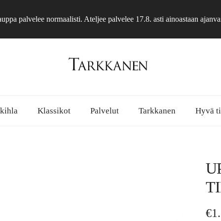
ppa palvelee normaalisti. Ateljee palvelee 17.8. asti ainoastaan ajanva
 kihla
Klassikot
Palvelut
Tarkkanen
Hyvä ti
U
T
No
€1