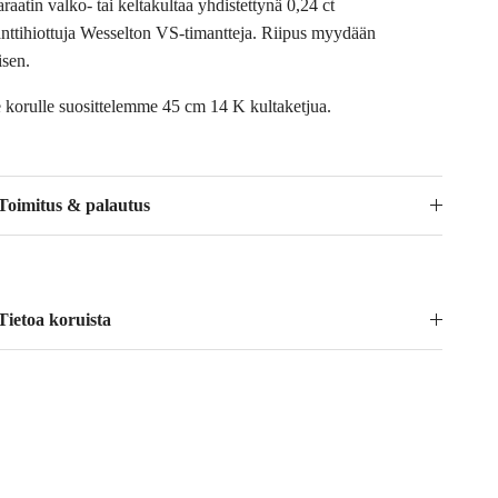
raatin valko- tai keltakultaa yhdistettynä 0,24 ct
janttihiottuja Wesselton VS-timantteja. Riipus myydään
lisen.
e korulle suosittelemme 45 cm 14 K kultaketjua.
Toimitus & palautus
Tietoa koruista