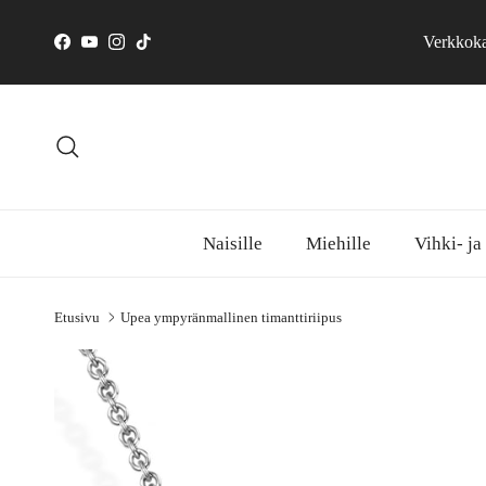
Siirry sisältöön
Verkkokau
Facebook
YouTube
Instagram
TikTok
Hae
Naisille
Miehille
Vihki- ja
Etusivu
Upea ympyränmallinen timanttiriipus
Siirry tuotetietoihin