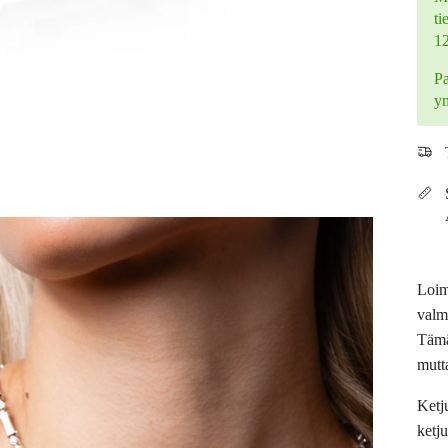
ti
1
Pa
y
Loim
valm
Tämä
mutt
Ketju
ketj