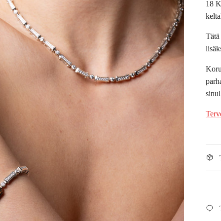
18 K
kelt
Tätä
lisä
Koru
parha
sinu
Terv