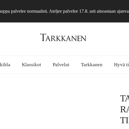
ppa palvelee normaalisti. Ateljee palvelee 17.8. asti ainoastaan ajanva
 kihla
Klassikot
Palvelut
Tarkkanen
Hyvä ti
T
R
T