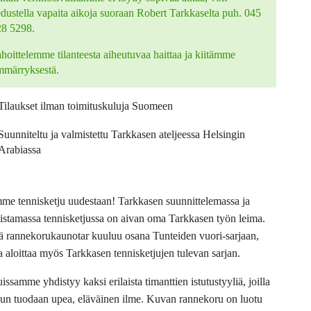
edustella vapaita aikoja suoraan Robert Tarkkaselta puh. 045
28 5298.
hoittelemme tilanteesta aiheutuvaa haittaa ja kiitämme
mmärryksestä.
Tilaukset ilman toimituskuluja Suomeen
Suunniteltu ja valmistettu Tarkkasen ateljeessa Helsingin
Arabiassa
me tennisketju uudestaan! Tarkkasen suunnittelemassa ja
istamassa tennisketjussa on aivan oma Tarkkasen työn leima.
 rannekorukaunotar kuuluu osana Tunteiden vuori-sarjaan,
a aloittaa myös Tarkkasen tennisketjujen tulevan sarjan.
issamme yhdistyy kaksi erilaista timanttien istutustyyliä, joilla
uun tuodaan upea, eläväinen ilme. Kuvan rannekoru on luotu