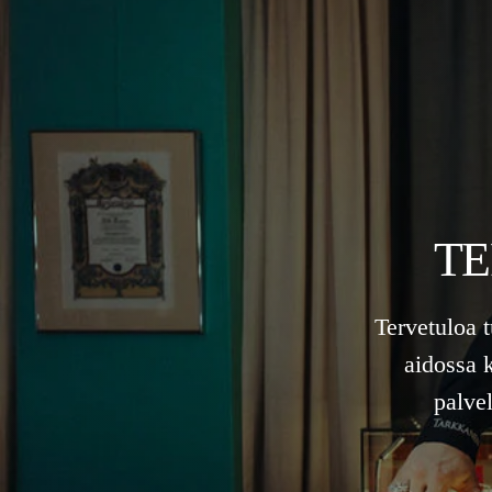
TE
Tervetuloa 
aidossa 
palve