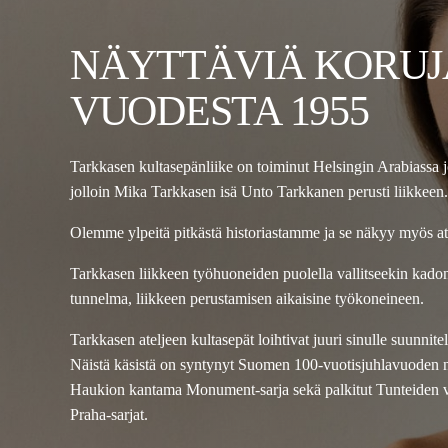
NÄYTTÄVIÄ KORUJ
VUODESTA 1955
Tarkkasen kultasepänliike on toiminut Helsingin Arabiassa 
jolloin Mika Tarkkasen isä Unto Tarkkanen perusti liikkeen.
Olemme ylpeitä pitkästä historiastamme ja se näkyy myös a
Tarkkasen liikkeen työhuoneiden puolella vallitseekin kad
tunnelma, liikkeen perustamisen aikaisine työkoneineen.
Tarkkasen ateljeen kultasepät loihtivat juuri sinulle suunnit
Näistä käsistä on syntynyt Suomen 100-vuotisjuhlavuoden 
Haukion kantama Monument-sarja sekä palkitut Tunteiden vu
Praha-sarjat.