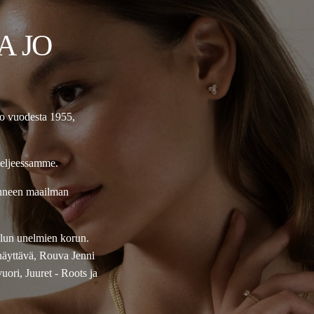
A JO
jo vuodesta 1955,
teljeessamme.
onneen maailman
ellun unelmien korun.
näyttävä, Rouva Jenni
ori, Juuret - Roots ja