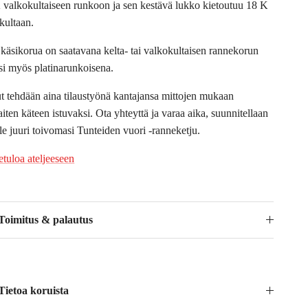
 valkokultaiseen runkoon ja sen kestävä lukko kietoutuu 18 K
akultaan.
 käsikorua on saatavana kelta- tai valkokultaisen rannekorun
ksi myös platinarunkoisena.
t tehdään aina tilaustyönä kantajansa mittojen mukaan
iten käteen istuvaksi. Ota yhteyttä ja varaa aika, suunnitellaan
lle juuri toivomasi Tunteiden vuori -ranneketju.
etuloa ateljeeseen
Toimitus & palautus
Tietoa koruista