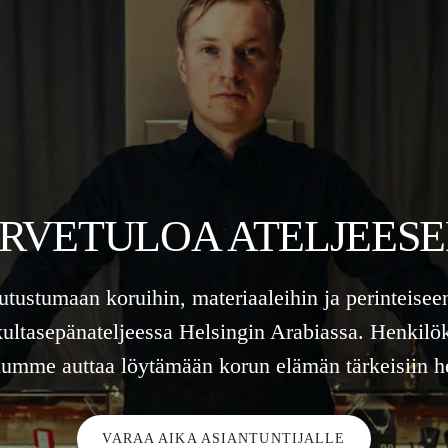
RVETULOA ATELJEES
tutustumaan koruihin, materiaaleihin ja perinteisee
kultasepänateljeessa Helsingin Arabiassa. Henkilö
lumme auttaa löytämään korun elämän tärkeisiin he
VARAA AIKA ASIANTUNTIJALLE