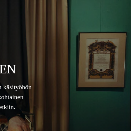
EEN
n käsityöhön
kohtainen
tkiin.