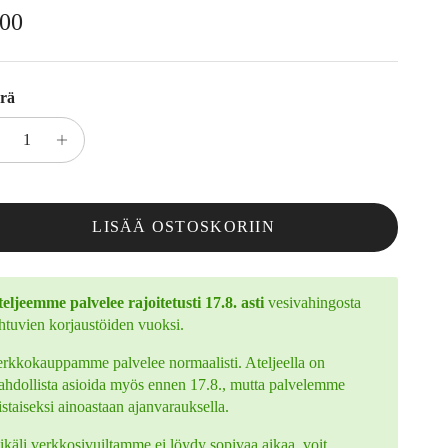
rmaalihinta
,00
rä
LISÄÄ OSTOSKORIIN
eljeemme palvelee rajoitetusti 17.8. asti
vesivahingosta
htuvien korjaustöiden vuoksi.
rkkokauppamme palvelee normaalisti. Ateljeella on
hdollista asioida myös ennen 17.8., mutta palvelemme
istaiseksi ainoastaan ajanvarauksella.
käli verkkosivuiltamme ei löydy sopivaa aikaa, voit