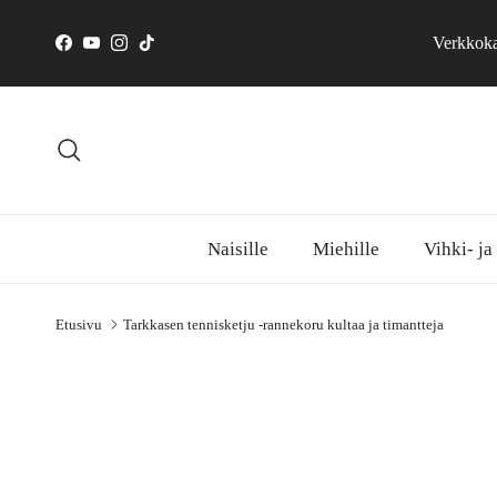
Siirry sisältöön
Verkkokau
Facebook
YouTube
Instagram
TikTok
Hae
Naisille
Miehille
Vihki- ja
Etusivu
Tarkkasen tennisketju -rannekoru kultaa ja timantteja
Siirry tuotetietoihin