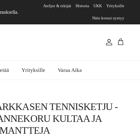
Ateljee & tekijät
Historia
UKK
Yrityksille
rauksella.
Näin korusi syntyy
Tili
Ostoskori
etää
Yrityksille
Varaa Aika
ARKKASEN TENNISKETJU -
ANNEKORU KULTAA JA
IMANTTEJA