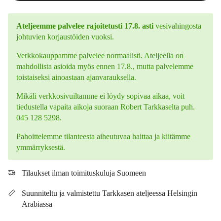
Ateljeemme palvelee rajoitetusti 17.8. asti
vesivahingosta
johtuvien korjaustöiden vuoksi.
Verkkokauppamme palvelee normaalisti. Ateljeella on
mahdollista asioida myös ennen 17.8., mutta palvelemme
toistaiseksi ainoastaan ajanvarauksella.
Mikäli verkkosivuiltamme ei löydy sopivaa aikaa, voit
tiedustella vapaita aikoja suoraan Robert Tarkkaselta puh.
045 128 5298.
Pahoittelemme tilanteesta aiheutuvaa haittaa ja kiitämme
ymmärryksestä.
Tilaukset ilman toimituskuluja Suomeen
Suunniteltu ja valmistettu Tarkkasen ateljeessa Helsingin
Arabiassa