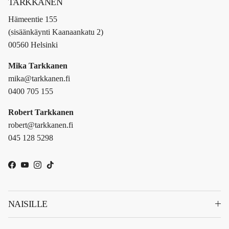
TARKKANEN
Hämeentie 155
(sisäänkäynti Kaanaankatu 2)
00560 Helsinki
Mika Tarkkanen
mika@tarkkanen.fi
0400 705 155
Robert Tarkkanen
robert@tarkkanen.fi
045 128 5298
Facebook
YouTube
Instagram
TikTok
NAISILLE