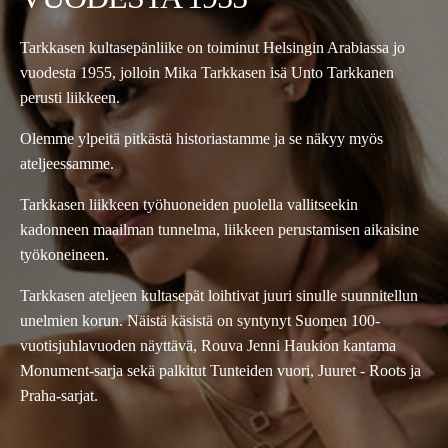
Tarkkasen kultasepänliike on toiminut Helsingin Arabiassa jo
vuodesta 1955, jolloin Mika Tarkkasen isä Unto Tarkkanen
perusti liikkeen.
Olemme ylpeitä pitkästä historiastamme ja se näkyy myös
ateljeessamme.
Tarkkasen liikkeen työhuoneiden puolella vallitseekin
kadonneen maailman tunnelma, liikkeen perustamisen aikaisine
työkoneineen.
Tarkkasen ateljeen kultasepät loihtivat juuri sinulle suunnitellun
unelmien korun. Näistä käsistä on syntynyt Suomen 100-
vuotisjuhlavuoden näyttävä, Rouva Jenni Haukion kantama
Monument-sarja sekä palkitut Tunteiden vuori, Juuret - Roots ja
Praha-sarjat.