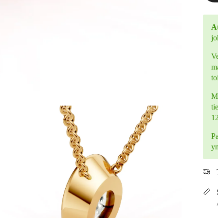
At
jo
Ve
ma
to
Mi
ti
1
Pa
y