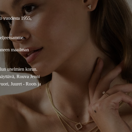
jo vuodesta 1955,
teljeessamme.
onneen maailman
ellun unelmien korun.
näyttävä, Rouva Jenni
ori, Juuret - Roots ja