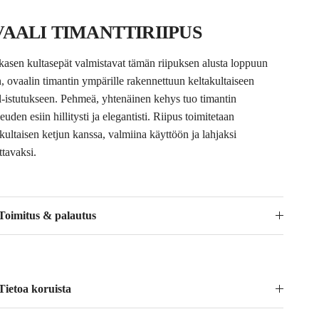
AALI TIMANTTIRIIPUS
kasen kultasepät valmistavat tämän riipuksen alusta loppuun
n, ovaalin timantin ympärille rakennettuun keltakultaiseen
l-istutukseen. Pehmeä, yhtenäinen kehys tuo timantin
uden esiin hillitysti ja elegantisti. Riipus toimitetaan
akultaisen ketjun kanssa, valmiina käyttöön ja lahjaksi
ttavaksi.
Toimitus & palautus
Tietoa koruista