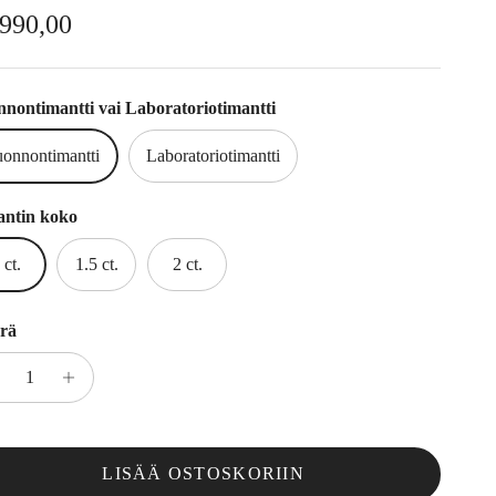
rmaalihinta
.990,00
nontimantti vai Laboratoriotimantti
onnontimantti
Laboratoriotimantti
antin koko
 ct.
1.5 ct.
2 ct.
rä
LISÄÄ OSTOSKORIIN