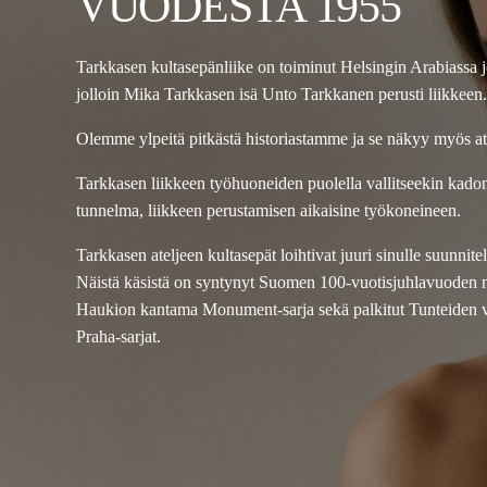
VUODESTA 1955
Tarkkasen kultasepänliike on toiminut Helsingin Arabiassa 
jolloin Mika Tarkkasen isä Unto Tarkkanen perusti liikkeen.
Olemme ylpeitä pitkästä historiastamme ja se näkyy myös a
Tarkkasen liikkeen työhuoneiden puolella vallitseekin kad
tunnelma, liikkeen perustamisen aikaisine työkoneineen.
Tarkkasen ateljeen kultasepät loihtivat juuri sinulle suunnit
Näistä käsistä on syntynyt Suomen 100-vuotisjuhlavuoden 
Haukion kantama Monument-sarja sekä palkitut Tunteiden vu
Praha-sarjat.