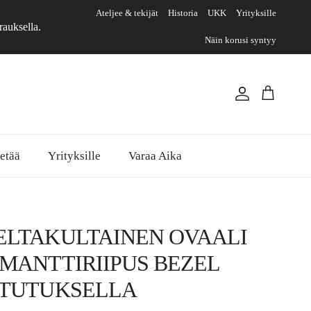
Ateljee & tekijät
Historia
UKK
Yrityksille
rauksella.
Näin korusi syntyy
Tili
Ostoskori
etää
Yrityksille
Varaa Aika
ELTAKULTAINEN OVAALI
IMANTTIRIIPUS BEZEL
STUTUKSELLA