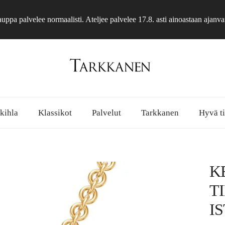
ppa palvelee normaalisti. Ateljee palvelee 17.8. asti ainoastaan ajanva
 kihla
Klassikot
Palvelut
Tarkkanen
Hyvä ti
K
T
I