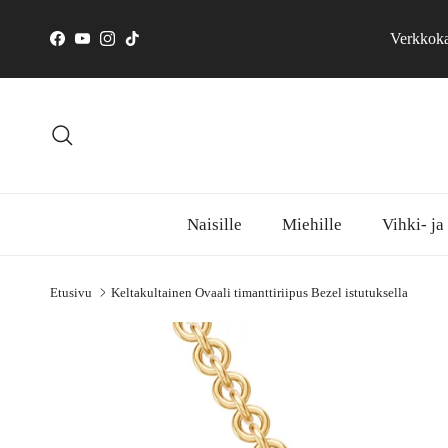
Siirry sisältöön
Verkkokau
Facebook
YouTube
Instagram
TikTok
Hae
Naisille
Miehille
Vihki- ja
Etusivu
Keltakultainen Ovaali timanttiriipus Bezel istutuksella
Siirry tuotetietoihin