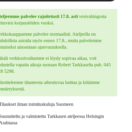
eljeemme palvelee rajoitetusti 17.8. asti
vesivahingosta
htuvien korjaustöiden vuoksi.
rkkokauppamme palvelee normaalisti. Ateljeella on
hdollista asioida myös ennen 17.8., mutta palvelemme
istaiseksi ainoastaan ajanvarauksella.
käli verkkosivuiltamme ei löydy sopivaa aikaa, voit
edustella vapaita aikoja suoraan Robert Tarkkaselta puh. 045
28 5298.
hoittelemme tilanteesta aiheutuvaa haittaa ja kiitämme
mmärryksestä.
Tilaukset ilman toimituskuluja Suomeen
Suunniteltu ja valmistettu Tarkkasen ateljeessa Helsingin
Arabiassa