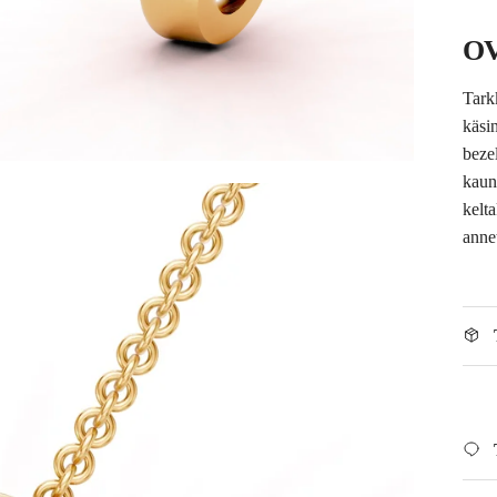
OV
Tark
käsi
beze
kaune
kelt
anne