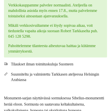
Verkkokauppamme palvelee normaalisti. Ateljeella on
mahdollista asioida myös ennen 17.8., mutta palvelemme
toistaiseksi ainoastaan ajanvarauksella.
Mikäli verkkosivuiltamme ei löydy sopivaa aikaa, voit
tiedustella vapaita aikoja suoraan Robert Tarkkaselta puh.
045 128 5298.
Pahoittelemme tilanteesta aiheutuvaa haittaa ja kiitämme
ymmärryksestä.
Tilaukset ilman toimituskuluja Suomeen
Suunniteltu ja valmistettu Tarkkasen ateljeessa Helsingin
Arabiassa
Monument-sarjan näyttävässä sormuksessa Sibelius-monumentti
herää eloon. Sormusta on saatavana keltakultaisena,
valkokultaisena, hopeana tai oksidoituna hopeana.