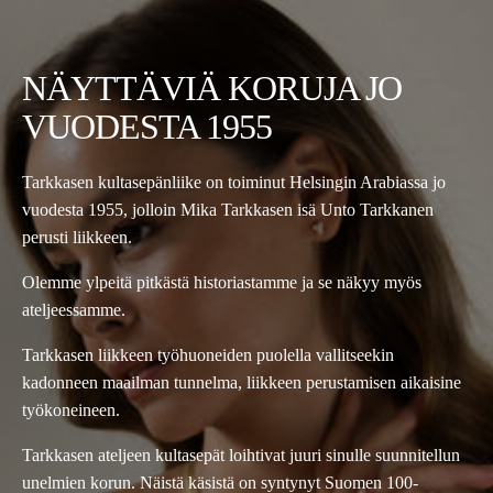
NÄYTTÄVIÄ KORUJA JO
VUODESTA 1955
Tarkkasen kultasepänliike on toiminut Helsingin Arabiassa jo
vuodesta 1955, jolloin Mika Tarkkasen isä Unto Tarkkanen
perusti liikkeen.
Olemme ylpeitä pitkästä historiastamme ja se näkyy myös
ateljeessamme.
Tarkkasen liikkeen työhuoneiden puolella vallitseekin
kadonneen maailman tunnelma, liikkeen perustamisen aikaisine
työkoneineen.
Tarkkasen ateljeen kultasepät loihtivat juuri sinulle suunnitellun
unelmien korun. Näistä käsistä on syntynyt Suomen 100-