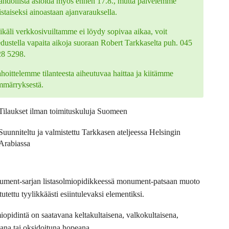
hdollista asioida myös ennen 17.8., mutta palvelemme
istaiseksi ainoastaan ajanvarauksella.
käli verkkosivuiltamme ei löydy sopivaa aikaa, voit
edustella vapaita aikoja suoraan Robert Tarkkaselta puh. 045
28 5298.
hoittelemme tilanteesta aiheutuvaa haittaa ja kiitämme
mmärryksestä.
Tilaukset ilman toimituskuluja Suomeen
Suunniteltu ja valmistettu Tarkkasen ateljeessa Helsingin
Arabiassa
ment-sarjan listasolmiopidikkeessä monument-patsaan muoto
tutettu tyylikkäästi esiintulevaksi elementiksi.
iopidintä on saatavana keltakultaisena, valkokultaisena,
ana tai oksidoituna hopeana.