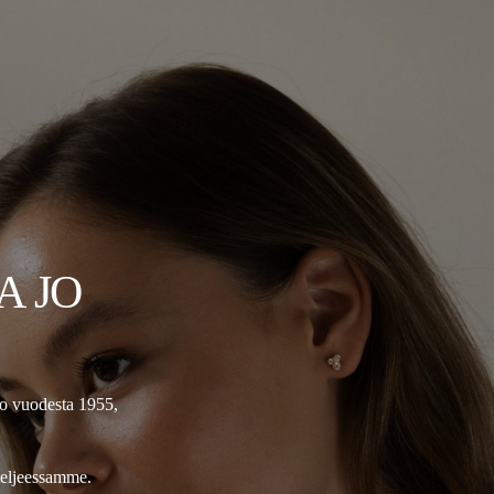
A JO
jo vuodesta 1955,
teljeessamme.