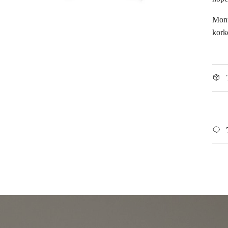
Monu
kork