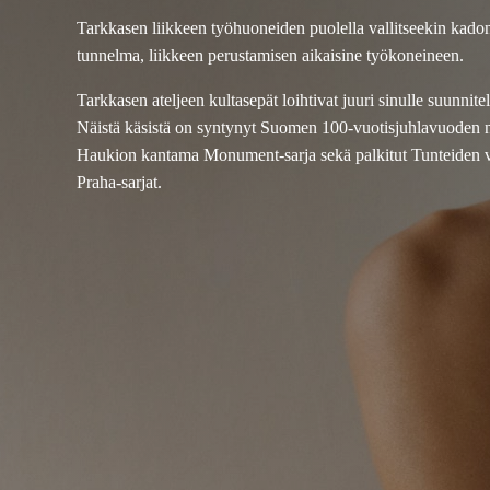
Tarkkasen liikkeen työhuoneiden puolella vallitseekin kad
tunnelma, liikkeen perustamisen aikaisine työkoneineen.
Tarkkasen ateljeen kultasepät loihtivat juuri sinulle suunnit
Näistä käsistä on syntynyt Suomen 100-vuotisjuhlavuoden 
Haukion kantama Monument-sarja sekä palkitut Tunteiden vu
Praha-sarjat.