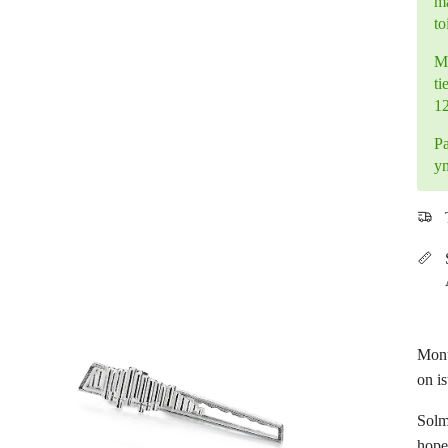
ma
to
Mi
ti
1
Pa
y
Monu
on is
Solm
hope