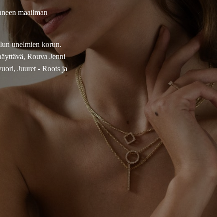
onneen maailman
ellun unelmien korun.
näyttävä, Rouva Jenni
ori, Juuret - Roots ja