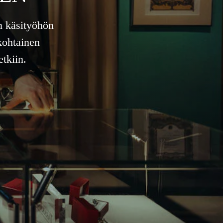
n käsityöhön
kohtainen
tkiin.