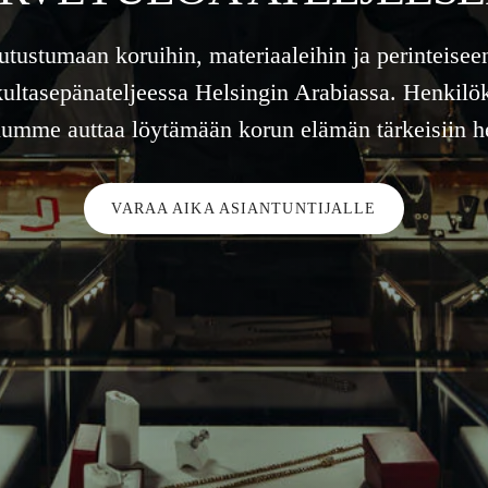
tutustumaan koruihin, materiaaleihin ja perinteisee
kultasepänateljeessa Helsingin Arabiassa. Henkilö
lumme auttaa löytämään korun elämän tärkeisiin he
VARAA AIKA ASIANTUNTIJALLE