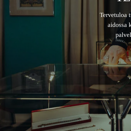
Tervetuloa 
aidossa 
palve