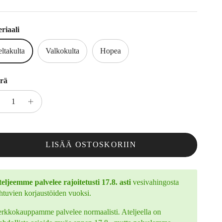
riaali
ltakulta
Valkokulta
Hopea
rä
LISÄÄ OSTOSKORIIN
eljeemme palvelee rajoitetusti 17.8. asti
vesivahingosta
htuvien korjaustöiden vuoksi.
rkkokauppamme palvelee normaalisti. Ateljeella on