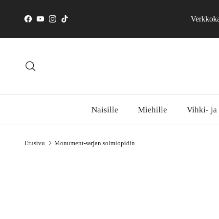
Siirry sisältöön
Verkkokau
Facebook
YouTube
Instagram
TikTok
Hae
Naisille
Miehille
Vihki- ja
Etusivu
Monument-sarjan solmiopidin
Siirry tuotetietoihin