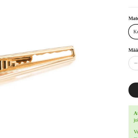
Mate
Ke
Mää
At
jo
Ve