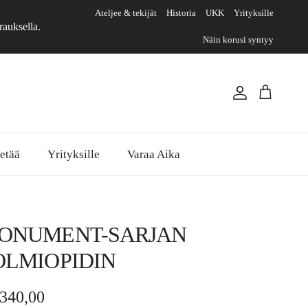
Ateljee & tekijät
Historia
UKK
Yrityksille
rauksella.
Näin korusi syntyy
Tili
Ostoskori
etää
Yrityksille
Varaa Aika
ONUMENT-SARJAN
OLMIOPIDIN
rmaalihinta
.340,00