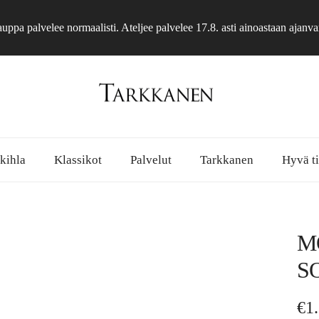
ppa palvelee normaalisti. Ateljee palvelee 17.8. asti ainoastaan ajanva
 kihla
Klassikot
Palvelut
Tarkkanen
Hyvä ti
M
S
No
€1