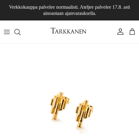
Siirry sisältöön
Verkkokauppa palvelee normaalisti. Ateljee palvelee 17.8. asti
ainoastaan ajanvarauksella.
Tili
Osto
Siirry tuotetietoihin