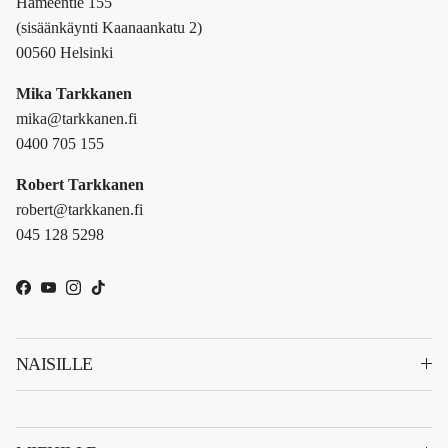
Hämeentie 155
(sisäänkäynti Kaanaankatu 2)
00560 Helsinki
Mika Tarkkanen
mika@tarkkanen.fi
0400 705 155
Robert Tarkkanen
robert@tarkkanen.fi
045 128 5298
Facebook
YouTube
Instagram
TikTok
NAISILLE