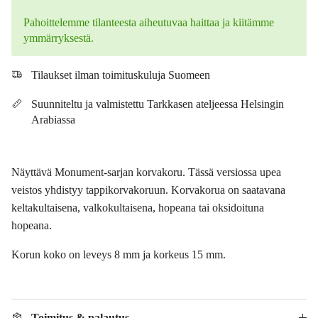
Pahoittelemme tilanteesta aiheutuvaa haittaa ja kiitämme
ymmärryksestä.
Tilaukset ilman toimituskuluja Suomeen
Suunniteltu ja valmistettu Tarkkasen ateljeessa Helsingin
Arabiassa
Näyttävä Monument-sarjan korvakoru. Tässä versiossa upea
veistos yhdistyy tappikorvakoruun. Korvakorua on saatavana
keltakultaisena, valkokultaisena, hopeana tai oksidoituna
hopeana.
Korun koko on leveys 8 mm ja korkeus 15 mm.
Toimitus & palautus