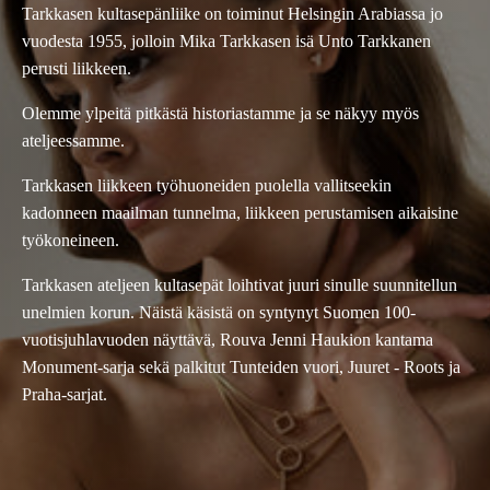
Tarkkasen kultasepänliike on toiminut Helsingin Arabiassa jo
vuodesta 1955, jolloin Mika Tarkkasen isä Unto Tarkkanen
perusti liikkeen.
Olemme ylpeitä pitkästä historiastamme ja se näkyy myös
ateljeessamme.
Tarkkasen liikkeen työhuoneiden puolella vallitseekin
kadonneen maailman tunnelma, liikkeen perustamisen aikaisine
työkoneineen.
Tarkkasen ateljeen kultasepät loihtivat juuri sinulle suunnitellun
unelmien korun. Näistä käsistä on syntynyt Suomen 100-
vuotisjuhlavuoden näyttävä, Rouva Jenni Haukion kantama
Monument-sarja sekä palkitut Tunteiden vuori, Juuret - Roots ja
Praha-sarjat.