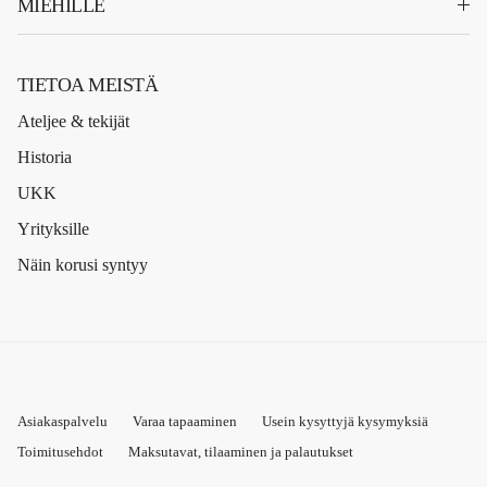
MIEHILLE
TIETOA MEISTÄ
Ateljee & tekijät
Historia
UKK
Yrityksille
Näin korusi syntyy
Asiakaspalvelu
Varaa tapaaminen
Usein kysyttyjä kysymyksiä
Toimitusehdot
Maksutavat, tilaaminen ja palautukset