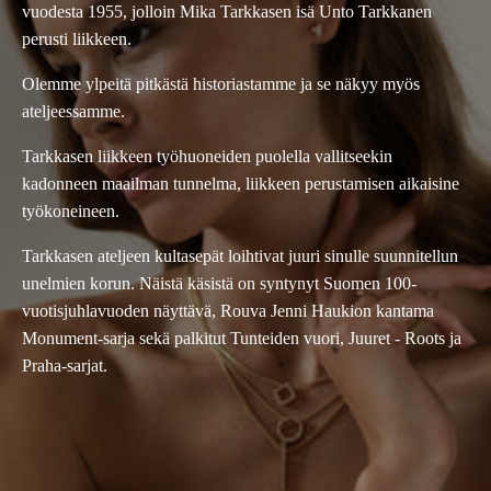
vuodesta 1955, jolloin Mika Tarkkasen isä Unto Tarkkanen
perusti liikkeen.
Olemme ylpeitä pitkästä historiastamme ja se näkyy myös
ateljeessamme.
Tarkkasen liikkeen työhuoneiden puolella vallitseekin
kadonneen maailman tunnelma, liikkeen perustamisen aikaisine
työkoneineen.
Tarkkasen ateljeen kultasepät loihtivat juuri sinulle suunnitellun
unelmien korun. Näistä käsistä on syntynyt Suomen 100-
vuotisjuhlavuoden näyttävä, Rouva Jenni Haukion kantama
Monument-sarja sekä palkitut Tunteiden vuori, Juuret - Roots ja
Praha-sarjat.