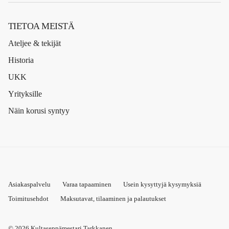
TIETOA MEISTÄ
Ateljee & tekijät
Historia
UKK
Yrityksille
Näin korusi syntyy
Asiakaspalvelu
Varaa tapaaminen
Usein kysyttyjä kysymyksiä
Toimitusehdot
Maksutavat, tilaaminen ja palautukset
© 2026
Kultaseppämestari Tarkkanen
.