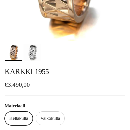
KARKKI 1955
Normaalihinta
€3.490,00
Materiaali
Keltakulta
Valkokulta