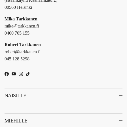
(sisäänkäynti Kaanaankatu 2)
00560 Helsinki
Mika Tarkkanen
mika@tarkkanen.fi
0400 705 155
Robert Tarkkanen
robert@tarkkanen.fi
045 128 5298
Facebook
YouTube
Instagram
TikTok
NAISILLE
MIEHILLE