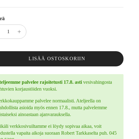
rä
LISÄÄ OSTOSKORIIN
eljeemme palvelee rajoitetusti 17.8. asti
vesivahingosta
htuvien korjaustöiden vuoksi.
rkkokauppamme palvelee normaalisti. Ateljeella on
hdollista asioida myös ennen 17.8., mutta palvelemme
istaiseksi ainoastaan ajanvarauksella.
käli verkkosivuiltamme ei löydy sopivaa aikaa, voit
edustella vapaita aikoja suoraan Robert Tarkkaselta puh. 045