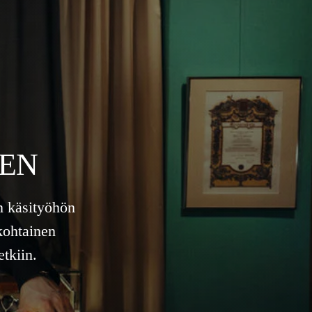
EEN
n käsityöhön
kohtainen
tkiin.