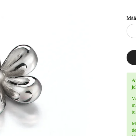
Mää
At
jo
Ve
ma
to
Mi
ti