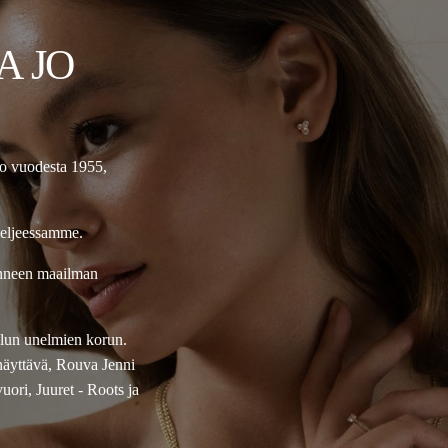
A JO
jo vuodesta 1955,
teljeessamme.
onneen maailman
ellun unelmien korun.
näyttävä, Rouva Jenni
ori, Juuret - Roots ja