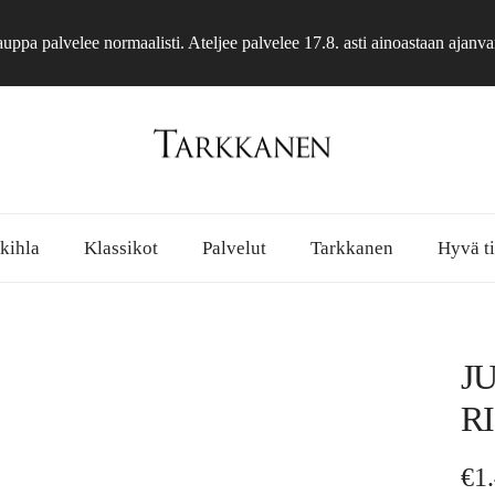
ppa palvelee normaalisti. Ateljee palvelee 17.8. asti ainoastaan ajanva
 kihla
Klassikot
Palvelut
Tarkkanen
Hyvä ti
J
R
No
€1