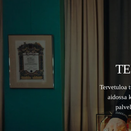
TE
Tervetuloa 
aidossa 
palve