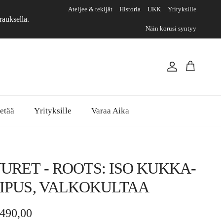
Ateljee & tekijät
Historia
UKK
Yrityksille
rauksella.
Näin korusi syntyy
Tili
Ostoskori
etää
Yrityksille
Varaa Aika
UURET - ROOTS: ISO KUKKA-
IIPUS, VALKOKULTAA
rmaalihinta
.490,00