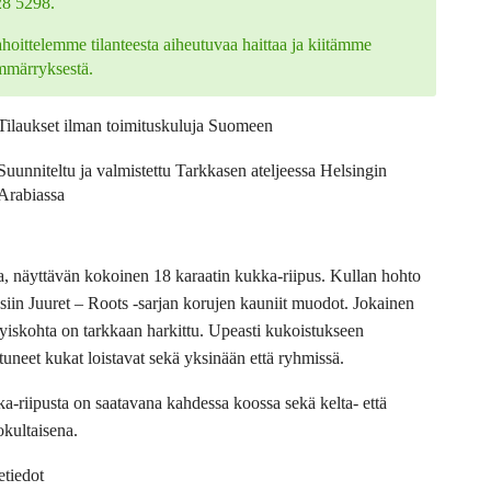
28 5298.
hoittelemme tilanteesta aiheutuvaa haittaa ja kiitämme
mmärryksestä.
Tilaukset ilman toimituskuluja Suomeen
Suunniteltu ja valmistettu Tarkkasen ateljeessa Helsingin
Arabiassa
a, näyttävän kokoinen 18 karaatin kukka-riipus. Kullan hohto
esiin Juuret – Roots -sarjan korujen kauniit muodot. Jokainen
tyiskohta on tarkkaan harkittu. Upeasti kukoistukseen
tuneet kukat loistavat sekä yksinään että ryhmissä.
a-riipusta on saatavana kahdessa koossa sekä kelta- että
okultaisena.
etiedot