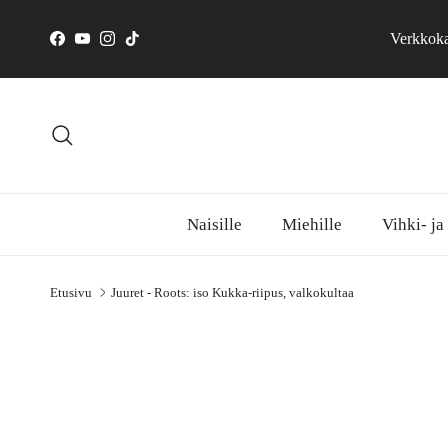
Siirry sisältöön
Verkkokau
Facebook
YouTube
Instagram
TikTok
Hae
Naisille
Miehille
Vihki- ja
Etusivu
Juuret - Roots: iso Kukka-riipus, valkokultaa
Siirry tuotetietoihin