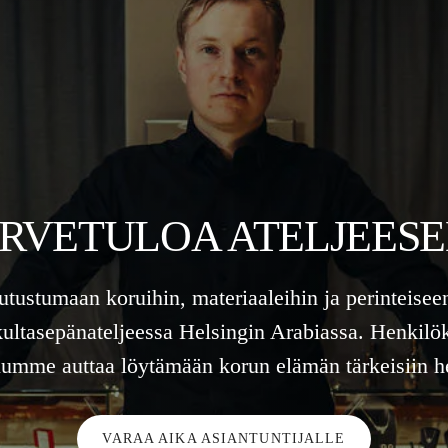
RVETULOA ATELJEES
tutustumaan koruihin, materiaaleihin ja perinteisee
kultasepänateljeessa Helsingin Arabiassa. Henkilö
lumme auttaa löytämään korun elämän tärkeisiin he
VARAA AIKA ASIANTUNTIJALLE