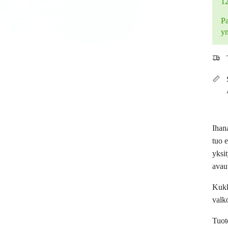
1
Pa
y
Ihan
tuo 
yksi
avau
Kukk
valk
Tuot