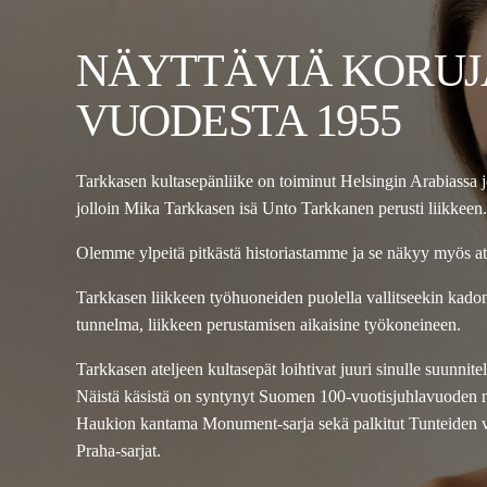
NÄYTTÄVIÄ KORUJ
VUODESTA 1955
Tarkkasen kultasepänliike on toiminut Helsingin Arabiassa 
jolloin Mika Tarkkasen isä Unto Tarkkanen perusti liikkeen.
Olemme ylpeitä pitkästä historiastamme ja se näkyy myös a
Tarkkasen liikkeen työhuoneiden puolella vallitseekin kad
tunnelma, liikkeen perustamisen aikaisine työkoneineen.
Tarkkasen ateljeen kultasepät loihtivat juuri sinulle suunnit
Näistä käsistä on syntynyt Suomen 100-vuotisjuhlavuoden 
Haukion kantama Monument-sarja sekä palkitut Tunteiden vu
Praha-sarjat.