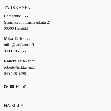
TARKKANEN
Hämeentie 155
(sisäänkäynti Kaanaankatu 2)
00560 Helsinki
Mika Tarkkanen
mika@tarkkanen.fi
0400 705 155
Robert Tarkkanen
robert@tarkkanen.fi
045 128 5298
Facebook
YouTube
Instagram
TikTok
NAISILLE