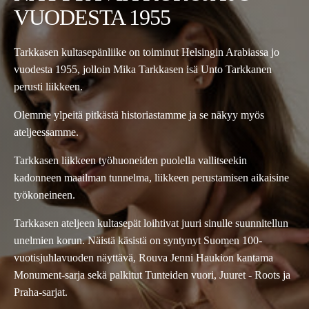
VUODESTA 1955
Tarkkasen kultasepänliike on toiminut Helsingin Arabiassa jo
vuodesta 1955, jolloin Mika Tarkkasen isä Unto Tarkkanen
perusti liikkeen.
Olemme ylpeitä pitkästä historiastamme ja se näkyy myös
ateljeessamme.
Tarkkasen liikkeen työhuoneiden puolella vallitseekin
kadonneen maailman tunnelma, liikkeen perustamisen aikaisine
työkoneineen.
Tarkkasen ateljeen kultasepät loihtivat juuri sinulle suunnitellun
unelmien korun. Näistä käsistä on syntynyt Suomen 100-
vuotisjuhlavuoden näyttävä, Rouva Jenni Haukion kantama
Monument-sarja sekä palkitut Tunteiden vuori, Juuret - Roots ja
Praha-sarjat.