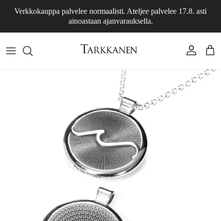
Siirry sisältöön
Verkkokauppa palvelee normaalisti. Ateljee palvelee 17.8. asti
ainoastaan ajanvarauksella.
Tili
Osto
Siirry tuotetietoihin