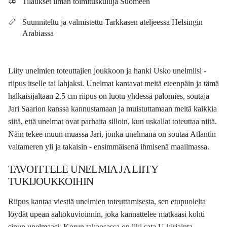
Tilaukset ilman toimituskuluja Suomeen
Suunniteltu ja valmistettu Tarkkasen ateljeessa Helsingin
Arabiassa
Liity unelmien toteuttajien joukkoon ja hanki Usko unelmiisi -
riipus itselle tai lahjaksi. Unelmat kantavat meitä eteenpäin ja tämä
halkaisijaltaan 2.5 cm riipus on luotu yhdessä palomies, soutaja
Jari Saarion kanssa kannustamaan ja muistuttamaan meitä kaikkia
siitä, että unelmat ovat parhaita silloin, kun uskallat toteuttaa niitä.
Näin tekee muun muassa Jari, jonka unelmana on soutaa Atlantin
valtameren yli ja takaisin - ensimmäisenä ihmisenä maailmassa.
TAVOITTELE UNELMIA JA LIITY
TUKIJOUKKOIHIN
Riipus kantaa viestiä unelmien toteuttamisesta, sen etupuolelta
löydät upean aaltokuvioinnin, joka kannattelee matkaasi kohti
sinun unelmaasi. Korun takaosassa on liki sata U-kirjainta