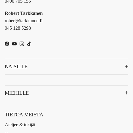
0400 705 155
Robert Tarkkanen
robert@tarkkanen.fi
045 128 5298
Facebook
YouTube
Instagram
TikTok
NAISILLE
MIEHILLE
TIETOA MEISTÄ
Ateljee & tekijät