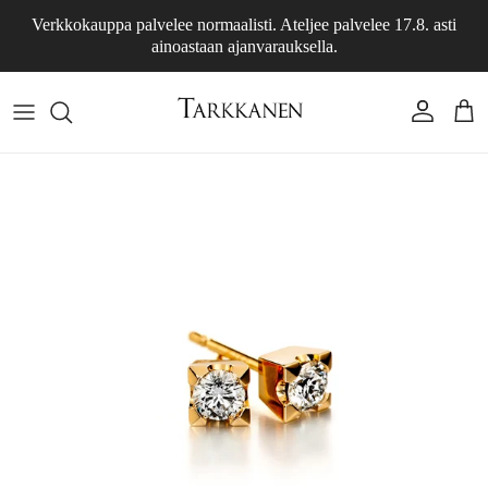
Siirry sisältöön
Verkkokauppa palvelee normaalisti. Ateljee palvelee 17.8. asti
ainoastaan ajanvarauksella.
Tili
Osto
Siirry tuotetietoihin