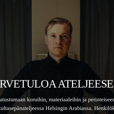
RVETULOA ATELJEES
tutustumaan koruihin, materiaaleihin ja perinteisee
kultasepänateljeessa Helsingin Arabiassa. Henkilö