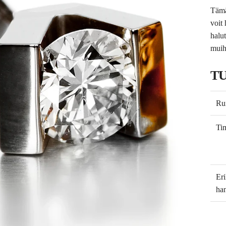
Tämä
voit
halut
muih
T
Ru
Tim
Er
han