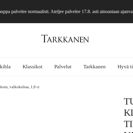
ppa palvelee normaalisti. Ateljee palvelee 17.8. asti ainoastaan ajanva
 kihla
Klassikot
Palvelut
Tarkkanen
Hyvä ti
koru, valkokultaa, 1,0 ct
T
K
T