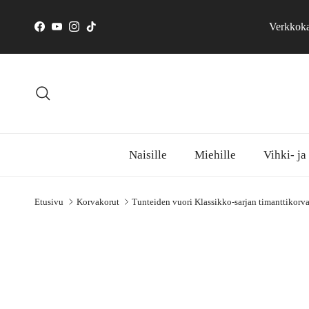
Siirry sisältöön
Verkkokau
Facebook
YouTube
Instagram
TikTok
Hae
Naisille
Miehille
Vihki- ja
Etusivu
Korvakorut
Tunteiden vuori Klassikko-sarjan timanttikorva
Siirry tuotetietoihin