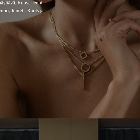
näyttävä, Rouva Jenni
ori, Juuret - Roots ja