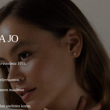
A JO
jo vuodesta 1955,
teljeessamme.
onneen maailman
ellun unelmien korun.