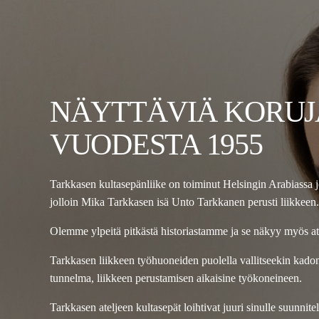
NÄYTTÄVIÄ KORUJ
VUODESTA 1955
Tarkkasen kultasepänliike on toiminut Helsingin Arabiassa 
jolloin Mika Tarkkasen isä Unto Tarkkanen perusti liikkeen.
Olemme ylpeitä pitkästä historiastamme ja se näkyy myös a
Tarkkasen liikkeen työhuoneiden puolella vallitseekin kad
tunnelma, liikkeen perustamisen aikaisine työkoneineen.
Tarkkasen ateljeen kultasepät loihtivat juuri sinulle suunnit