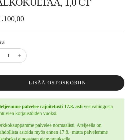
ALKOKULTAA, 1,0 CT
rmaalihinta
1.100,00
rä
LISÄÄ OSTOSKORIIN
eljeemme palvelee rajoitetusti 17.8. asti
vesivahingosta
htuvien korjaustöiden vuoksi.
rkkokauppamme palvelee normaalisti. Ateljeella on
hdollista asioida myös ennen 17.8., mutta palvelemme
istaiseksi ainoastaan ajanvarauksella.