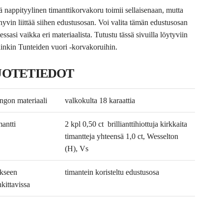
 nappityylinen timanttikorvakoru toimii sellaisenaan, mutta
 hyvin liittää siihen edustusosan. Voi valita tämän edustusosan
essasi vaikka eri materiaalista. Tutustu tässä sivuilla löytyviin
inkin Tunteiden vuori -korvakoruihin.
UOTETIEDOT
ngon materiaali
valkokulta 18 karaattia
antti
2 kpl 0,50 ct
brillianttihiottuja kirkkaita
timantteja yhteensä 1,0 ct, Wesselton
(H), Vs
ikseen
timantein koristeltu edustusosa
kittavissa