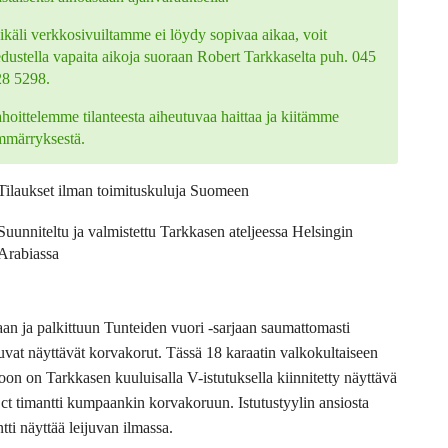
käli verkkosivuiltamme ei löydy sopivaa aikaa, voit
edustella vapaita aikoja suoraan Robert Tarkkaselta puh. 045
28 5298.
hoittelemme tilanteesta aiheutuvaa haittaa ja kiitämme
mmärryksestä.
Tilaukset ilman toimituskuluja Suomeen
Suunniteltu ja valmistettu Tarkkasen ateljeessa Helsingin
Arabiassa
an ja palkittuun Tunteiden vuori -sarjaan saumattomasti
uvat näyttävät korvakorut. Tässä 18 karaatin valkokultaiseen
oon on Tarkkasen kuuluisalla V-istutuksella kiinnitetty näyttävä
 ct timantti kumpaankin korvakoruun. Istutustyylin ansiosta
tti näyttää leijuvan ilmassa.