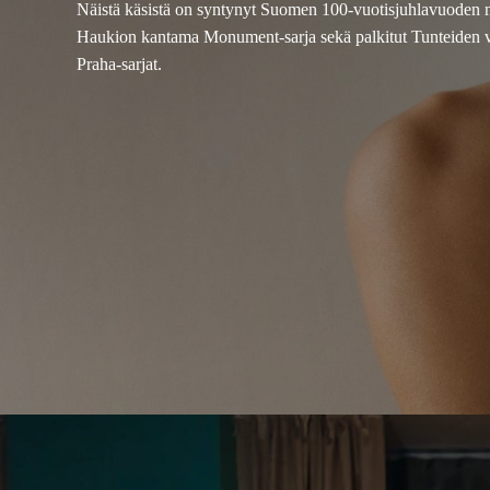
Näistä käsistä on syntynyt Suomen 100-vuotisjuhlavuoden 
Haukion kantama Monument-sarja sekä palkitut Tunteiden vu
Praha-sarjat.