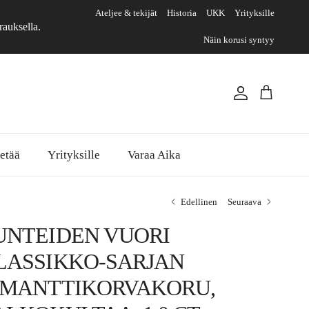
Ateljee & tekijät
Historia
UKK
Yrityksille
rauksella.
Näin korusi syntyy
Tili
Ostoskori
etää
Yrityksille
Varaa Aika
Edellinen
Seuraava
UNTEIDEN VUORI
LASSIKKO-SARJAN
IMANTTIKORVAKORU,