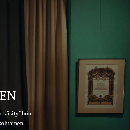
EEN
n käsityöhön
kohtainen