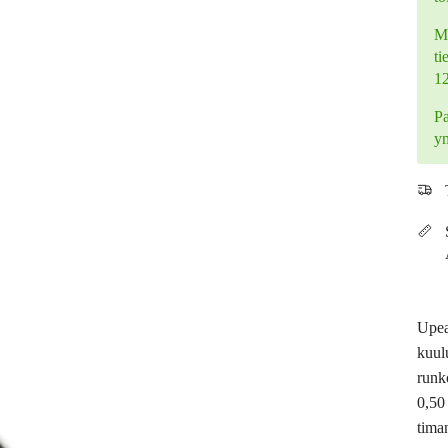
Mi
ti
1
Pa
y
Upea
kuul
runk
0,50
timan