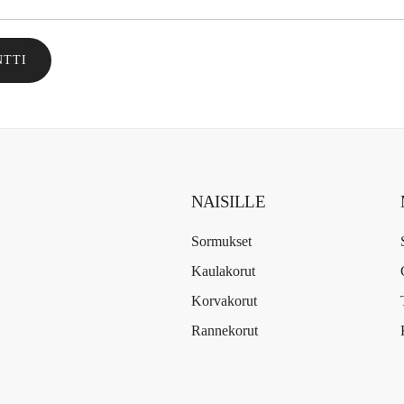
NTTI
NAISILLE
Sormukset
Kaulakorut
Korvakorut
Rannekorut