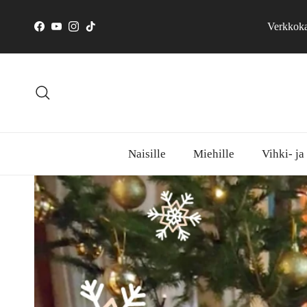
Siirry sisältöön
Verkkokau
Facebook
YouTube
Instagram
TikTok
Hae
Naisille
Miehille
Vihki- ja