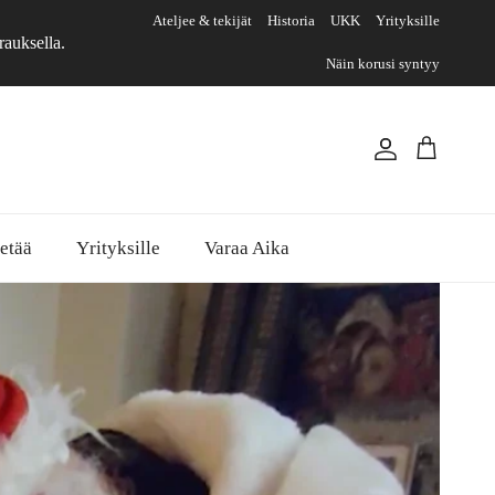
Ateljee & tekijät
Historia
UKK
Yrityksille
rauksella.
Näin korusi syntyy
Tili
Ostoskori
etää
Yrityksille
Varaa Aika