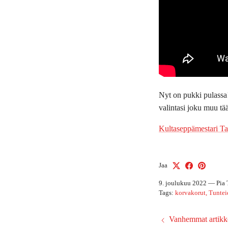
Nyt on pukki pulassa!
valintasi joku muu tää
Kultaseppämestari Ta
Jaa
9. joulukuu 2022
—
Pia
Tags:
korvakorut
Tuntei
Vanhemmat artikke