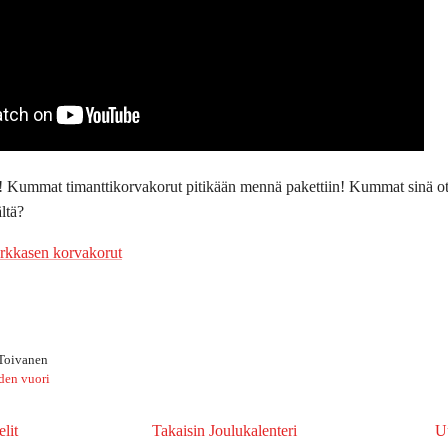
 Kummat timanttikorvakorut pitikään mennä pakettiin! Kummat sinä otta
ltä?
rkkasen korvakorut
 Toivanen
den vuori
lit
Takaisin Joulukalenteri
U