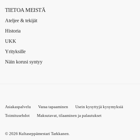
TIETOA MEISTÄ
Ateljee & tekijät
Historia
UKK
Yrityksille
Näin korusi syntyy
Asiakaspalvelu
Varaa tapaaminen
Usein kysyttyjä kysymyksiä
Toimitusehdot
Maksutavat, tilaaminen ja palautukset
© 2026
Kultaseppämestari Tarkkanen
.