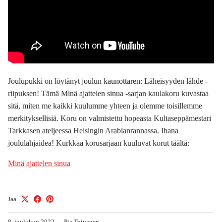
Joulupukki on löytänyt joulun kaunottaren: Läheisyyden lähde -
riipuksen! Tämä Minä ajattelen sinua -sarjan kaulakoru kuvastaa
sitä, miten me kaikki kuulumme yhteen ja olemme toisillemme
merkityksellisiä. Koru on valmistettu hopeasta Kultaseppämestari
Tarkkasen ateljeessa Helsingin Arabianrannassa. Ihana
joululahjaidea! Kurkkaa korusarjaan kuuluvat korut täältä:
Minä ajattelen sinua
Jaa
8. joulukuu 2022
—
Pia Toivanen