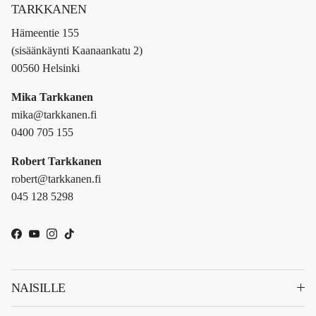
TARKKANEN
Hämeentie 155
(sisäänkäynti Kaanaankatu 2)
00560 Helsinki
Mika Tarkkanen
mika@tarkkanen.fi
0400 705 155
Robert Tarkkanen
robert@tarkkanen.fi
045 128 5298
Facebook
YouTube
Instagram
TikTok
NAISILLE