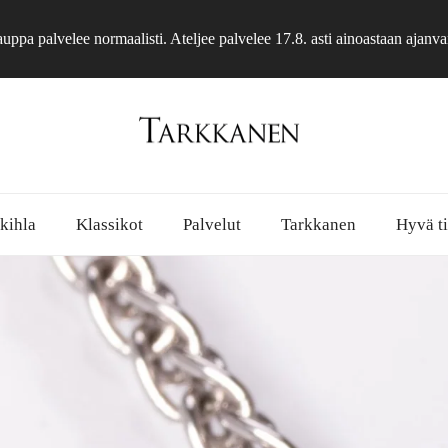
ppa palvelee normaalisti. Ateljee palvelee 17.8. asti ainoastaan ajanva
 kihla
Klassikot
Palvelut
Tarkkanen
Hyvä ti