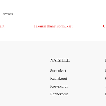
a Toivanen
lit
Takaisin Ihanat sormukset
U
NAISILLE
Sormukset
Kaulakorut
Korvakorut
Rannekorut