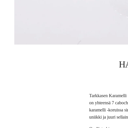
H
Tarkkasen Karamelli -
on yhteensä 7 cabocho
karamelli -koruissa si
uniikki ja juuri sella