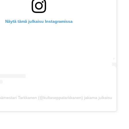
Näytä tämä julkaisu Instagramissa
pämestari Tarkkanen (@kultaseppatarkkanen) jakama julkaisu