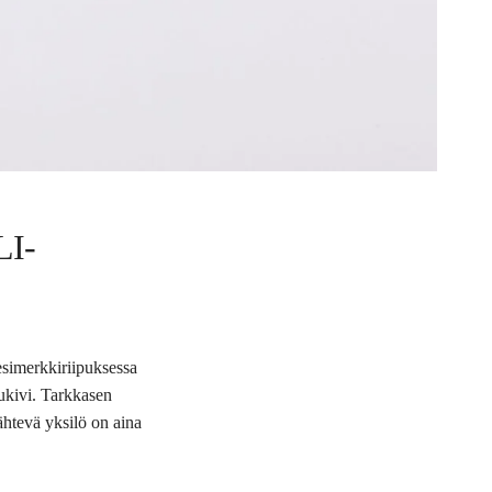
I-
esimerkkiriipuksessa
uukivi. Tarkkasen
ähtevä yksilö on aina