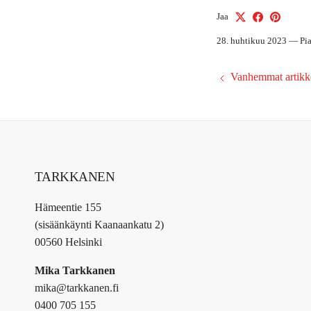
Jaa
28. huhtikuu 2023
—
Pi
Vanhemmat artikke
TARKKANEN
Hämeentie 155
(sisäänkäynti Kaanaankatu 2)
00560 Helsinki
Mika Tarkkanen
mika@tarkkanen.fi
0400 705 155