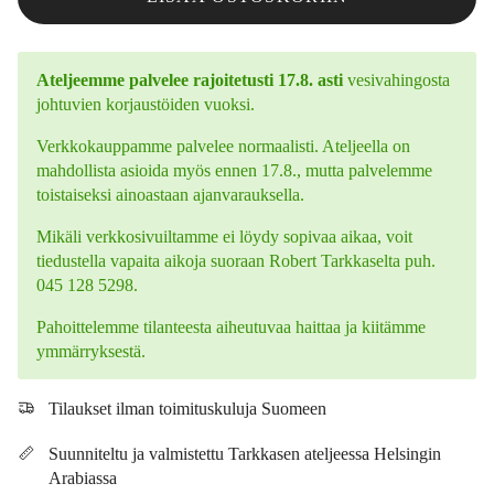
Ateljeemme palvelee rajoitetusti 17.8. asti
vesivahingosta
johtuvien korjaustöiden vuoksi.
Verkkokauppamme palvelee normaalisti. Ateljeella on
mahdollista asioida myös ennen 17.8., mutta palvelemme
toistaiseksi ainoastaan ajanvarauksella.
Mikäli verkkosivuiltamme ei löydy sopivaa aikaa, voit
tiedustella vapaita aikoja suoraan Robert Tarkkaselta puh.
045 128 5298.
Pahoittelemme tilanteesta aiheutuvaa haittaa ja kiitämme
ymmärryksestä.
Tilaukset ilman toimituskuluja Suomeen
Suunniteltu ja valmistettu Tarkkasen ateljeessa Helsingin
Arabiassa