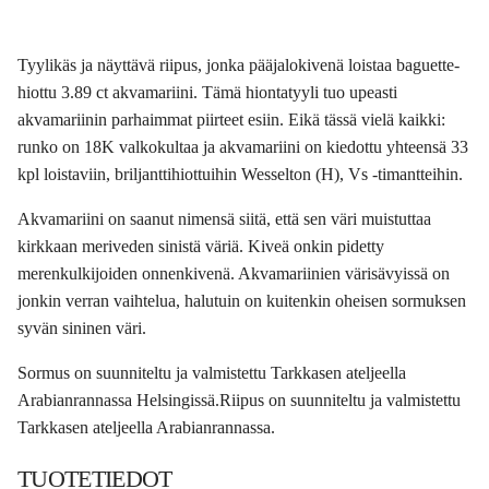
Tyylikäs ja näyttävä riipus, jonka pääjalokivenä loistaa baguette-
hiottu 3.89 ct akvamariini. Tämä hiontatyyli tuo upeasti
akvamariinin parhaimmat piirteet esiin. Eikä tässä vielä kaikki:
runko on 18K valkokultaa ja akvamariini on kiedottu yhteensä 33
kpl loistaviin, briljanttihiottuihin Wesselton (H), Vs -timantteihin.
Akvamariini on saanut nimensä siitä, että sen väri muistuttaa
kirkkaan meriveden sinistä väriä. Kiveä onkin pidetty
merenkulkijoiden onnenkivenä. Akvamariinien värisävyissä on
jonkin verran vaihtelua, halutuin on kuitenkin oheisen sormuksen
syvän sininen väri.
Sormus on suunniteltu ja valmistettu Tarkkasen ateljeella
Arabianrannassa Helsingissä.Riipus on suunniteltu ja valmistettu
Tarkkasen ateljeella Arabianrannassa.
TUOTETIEDOT