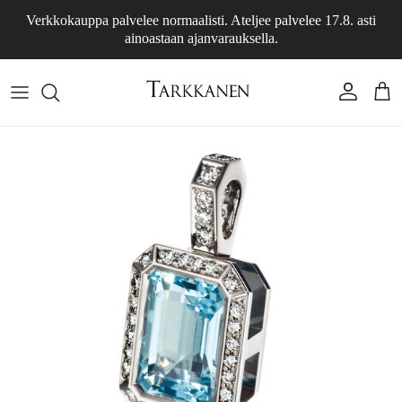
Siirry sisältöön
Verkkokauppa palvelee normaalisti. Ateljee palvelee 17.8. asti
ainoastaan ajanvarauksella.
Tili
Osto
Siirry tuotetietoihin