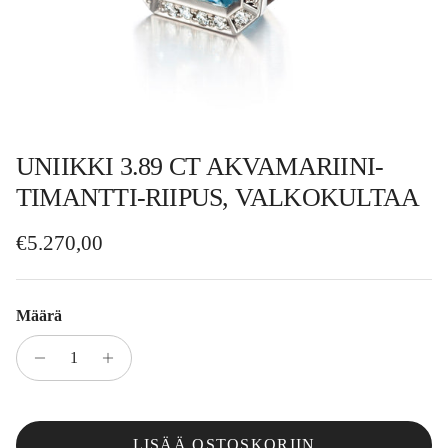
UNIIKKI 3.89 CT AKVAMARIINI-
TIMANTTI-RIIPUS, VALKOKULTAA
Normaalihinta
€5.270,00
Määrä
LISÄÄ OSTOSKORIIN