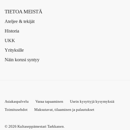
TIETOA MEISTÄ
Ateljee & tekijät
Historia
UKK
Yrityksille
Näin korusi syntyy
Asiakaspalvelu
Varaa tapaaminen
Usein kysyttyjä kysymyksiä
Toimitusehdot
Maksutavat, tilaaminen ja palautukset
© 2026
Kultaseppämestari Tarkkanen
.