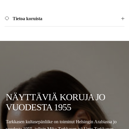
Tietoa koruista
NÄYTTÄVIÄ KORUJA JO
VUODESTA 1955
Tarkkasen kultasepänliike on toiminut Helsingin Arabiassa jo
vuodesta 1955, jolloin Mika Tarkkasen isä Unto Tarkkanen