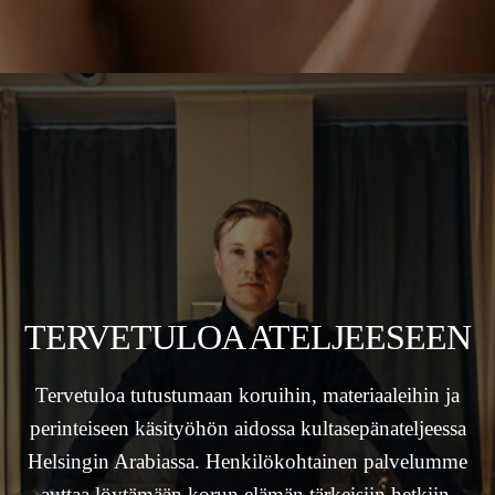
TERVETULOA ATELJEESEEN
Tervetuloa tutustumaan koruihin, materiaaleihin ja
perinteiseen käsityöhön aidossa kultasepänateljeessa
Helsingin Arabiassa. Henkilökohtainen palvelumme
auttaa löytämään korun elämän tärkeisiin hetkiin.