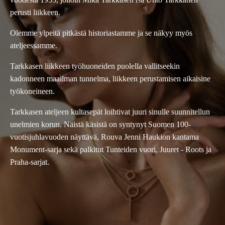
perusti liikkeen.
Olemme ylpeitä pitkästä historiastamme ja se näkyy myös
ateljeessamme.
Tarkkasen liikkeen työhuoneiden puolella vallitseekin
kadonneen maailman tunnelma, liikkeen perustamisen aikaisine
työkoneineen.
Tarkkasen ateljeen kultasepät loihtivat juuri sinulle suunnitellun
unelmien korun. Näistä käsistä on syntynyt Suomen 100-
vuotisjuhlavuoden näyttävä, Rouva Jenni Haukion kantama
Monument-sarja sekä palkitut Tunteiden vuori, Juuret - Roots ja
Praha-sarjat.