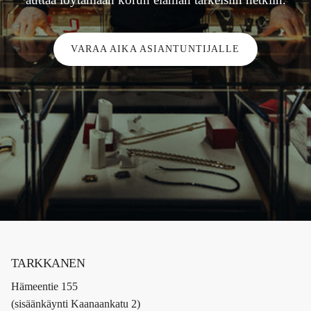
VARAA AIKA ASIANTUNTIJALLE
TARKKANEN
Hämeentie 155
(sisäänkäynti Kaanaankatu 2)