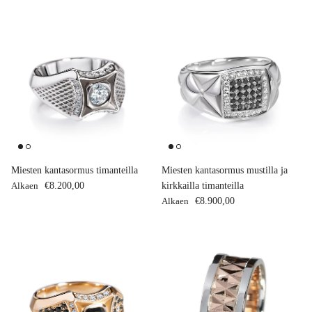
Miesten kantasormus timanteilla
Miesten kantasormus mustilla ja
Normaalihinta
Alkaen
€8.200,00
kirkkailla timanteilla
Normaalihinta
Alkaen
€8.900,00