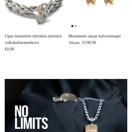
Upea timanttien täyttämä näyttävä
Monument-sarjan kalvosinnapit
Normaalihinta
valkokultarannekoru
Alkaen
€198,00
Normaalihinta
€0,00