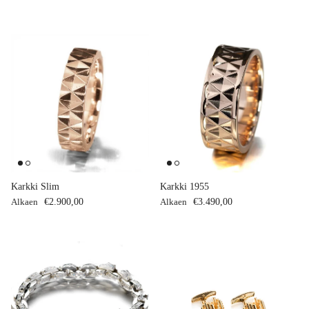
Karkki Slim
Karkki 1955
Normaalihinta
Normaalihinta
Alkaen
€2.900,00
Alkaen
€3.490,00