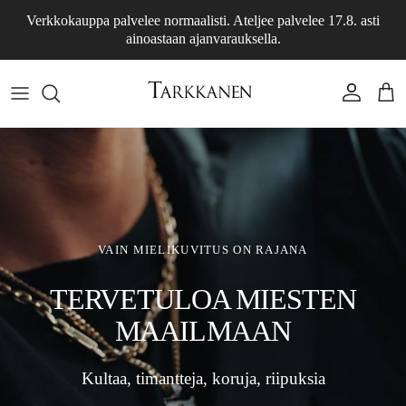
Siirry sisältöön
Verkkokauppa palvelee normaalisti. Ateljee palvelee 17.8. asti
ainoastaan ajanvarauksella.
Tili
Osto
VAIN MIELIKUVITUS ON RAJANA
TERVETULOA MIESTEN
MAAILMAAN
Kultaa, timantteja, koruja, riipuksia