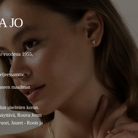
A JO
jo vuodesta 1955,
teljeessamme.
onneen maailman
ellun unelmien korun.
näyttävä, Rouva Jenni
ori, Juuret - Roots ja