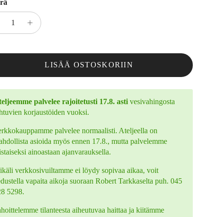
rä
LISÄÄ OSTOSKORIIN
eljeemme palvelee rajoitetusti 17.8. asti
vesivahingosta
htuvien korjaustöiden vuoksi.
rkkokauppamme palvelee normaalisti. Ateljeella on
hdollista asioida myös ennen 17.8., mutta palvelemme
istaiseksi ainoastaan ajanvarauksella.
käli verkkosivuiltamme ei löydy sopivaa aikaa, voit
edustella vapaita aikoja suoraan Robert Tarkkaselta puh. 045
28 5298.
hoittelemme tilanteesta aiheutuvaa haittaa ja kiitämme