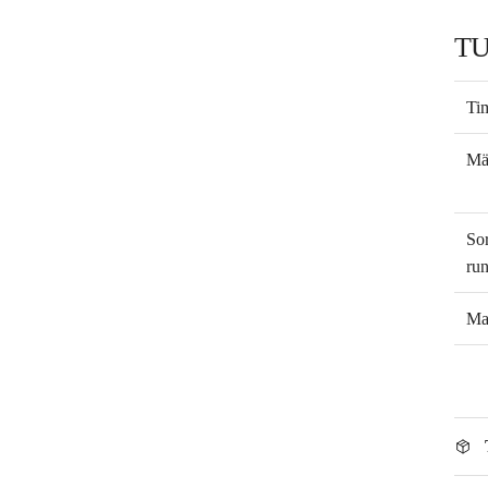
T
Tim
Mä
So
ru
Mal