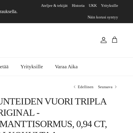
Ateljee & tekijät
Historia
UKK
Yrityksille
rauksella.
Näin korusi syntyy
Tili
Ostoskori
etää
Yrityksille
Varaa Aika
Edellinen
Seuraava
UNTEIDEN VUORI TRIPLA
RIGINAL -
IMANTTISORMUS, 0,94 CT,