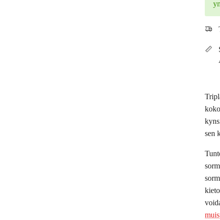
y
Trip
koko
kynsi
sen 
Tunt
sorm
sorm
kiet
void
muis