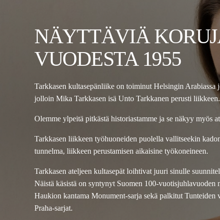
NÄYTTÄVIÄ KORUJ
VUODESTA 1955
Tarkkasen kultasepänliike on toiminut Helsingin Arabiassa 
jolloin Mika Tarkkasen isä Unto Tarkkanen perusti liikkeen.
Olemme ylpeitä pitkästä historiastamme ja se näkyy myös a
Tarkkasen liikkeen työhuoneiden puolella vallitseekin kad
tunnelma, liikkeen perustamisen aikaisine työkoneineen.
Tarkkasen ateljeen kultasepät loihtivat juuri sinulle suunnit
Näistä käsistä on syntynyt Suomen 100-vuotisjuhlavuoden 
Haukion kantama Monument-sarja sekä palkitut Tunteiden vu
Praha-sarjat.