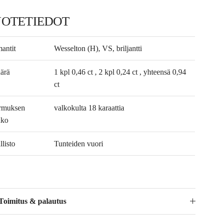
UOTETIEDOT
antit
Wesselton (H), VS, briljantti
ärä
1 kpl 0,46 ct , 2 kpl 0,24 ct , yhteensä 0,94
ct
rmuksen
valkokulta 18 karaattia
nko
listo
Tunteiden vuori
Toimitus & palautus