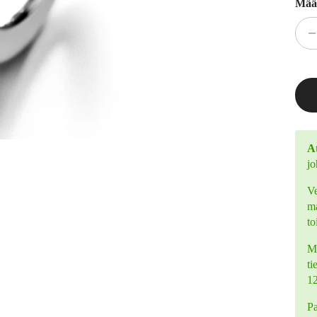
Mää
At
jo
Ve
ma
to
Mi
ti
1
Pa