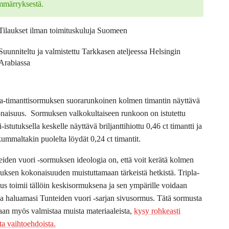
mmärryksestä.
Tilaukset ilman toimituskuluja Suomeen
Suunniteltu ja valmistettu Tarkkasen ateljeessa Helsingin
Arabiassa
la-timanttisormuksen suorarunkoinen kolmen timantin näyttävä
naisuus. Sormuksen valkokultaiseen runkoon on istutettu
-istutuksella keskelle näyttävä briljanttihiottu 0,46 ct timantti ja
kummaltakin puolelta löydät 0,24 ct timantit.
eiden vuori -sormuksen ideologia on, että voit kerätä kolmen
uksen kokonaisuuden muistuttamaan tärkeistä hetkistä. Tripla-
us toimii tällöin keskisormuksena ja sen ympärille voidaan
oa haluamasi Tunteiden vuori -sarjan sivusormus. Tätä sormusta
aan myös valmistaa muista materiaaleista,
kysy rohkeasti
ta vaihtoehdoista.