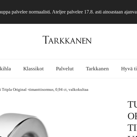
ppa palvelee normaalisti. Ateljee palvelee 17.8. asti ainoastaan ajanva
 kihla
Klassikot
Palvelut
Tarkkanen
Hyvä ti
 Tripla Original -timanttisormus, 0,94 ct, valkokultaa
T
O
T