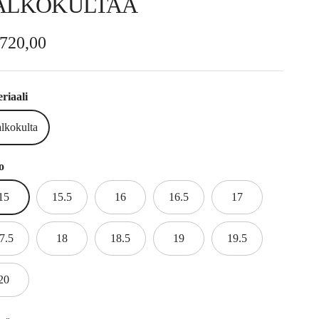
ALKOKULTAA
rmaalihinta
.720,00
riaali
lkokulta
o
15
15.5
16
16.5
17
7.5
18
18.5
19
19.5
20