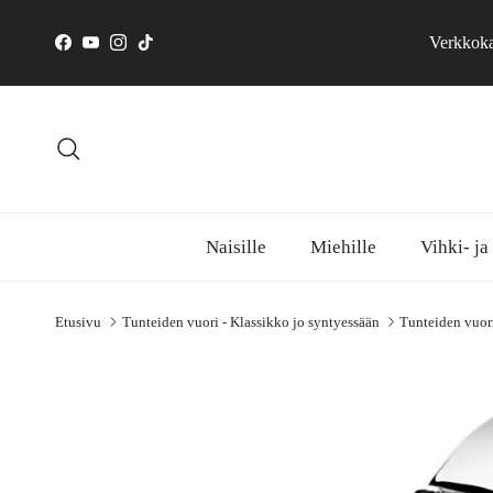
Siirry sisältöön
Verkkokau
Facebook
YouTube
Instagram
TikTok
Hae
Naisille
Miehille
Vihki- ja
Etusivu
Tunteiden vuori - Klassikko jo syntyessään
Tunteiden vuori
Siirry tuotetietoihin