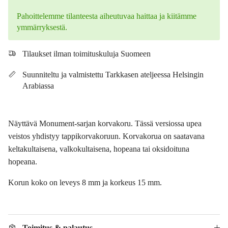
Pahoittelemme tilanteesta aiheutuvaa haittaa ja kiitämme
ymmärryksestä.
Tilaukset ilman toimituskuluja Suomeen
Suunniteltu ja valmistettu Tarkkasen ateljeessa Helsingin
Arabiassa
Näyttävä Monument-sarjan korvakoru. Tässä versiossa upea
veistos yhdistyy tappikorvakoruun. Korvakorua on saatavana
keltakultaisena, valkokultaisena, hopeana tai oksidoituna
hopeana.
Korun koko on leveys 8 mm ja korkeus 15 mm.
Toimitus & palautus