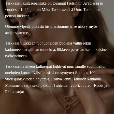
Tarkkasen kultasepänliike on toiminut Helsingin Arabiassa jo
vuodesta 1955, jolloin Mika Tarkkasen isä Unto Tarkkanen
perusti liikkeen.
Olemme ylpeitä pitkästä historiastamme ja se näkyy myös
ateljeessamme.
Tarkkasen liikkeen työhuoneiden puolella vallitseekin
kadonneen maailman tunnelma, liikkeen perustamisen aikaisine
työkoneineen.
Tarkkasen ateljeen kultasepät loihtivat juuri sinulle suunnitellun
unelmien korun. Näistä käsistä on syntynyt Suomen 100-
vuotisjuhlavuoden näyttävä, Rouva Jenni Haukion kantama
Monument-sarja sekä palkitut Tunteiden vuori, Juuret - Roots ja
Praha-sarjat.