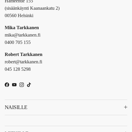
Hämeentie 155
(sisäänkäynti Kaanaankatu 2)
00560 Helsinki
Mika Tarkkanen
mika@tarkkanen.fi
0400 705 155
Robert Tarkkanen
robert@tarkkanen.fi
045 128 5298
Facebook
YouTube
Instagram
TikTok
NAISILLE