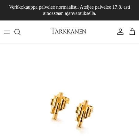
Siirry sisältöön
Verkkokauppa palvelee normaalisti. Ateljee palvelee 17.8. asti
ainoastaan ajanvarauksella.
Tili
Osto
Siirry tuotetietoihin