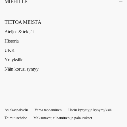
MIEHILLE
TIETOA MEISTÄ
Ateljee & tekijät
Historia
UKK
Yrityksille
Näin korusi syntyy
Asiakaspalvelu
Varaa tapaaminen
Usein kysyttyjä kysymyksiä
Toimitusehdot
Maksutavat, tilaaminen ja palautukset