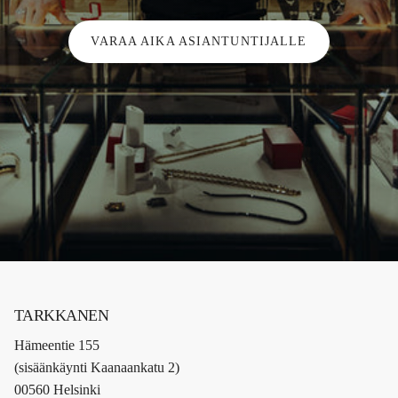
VARAA AIKA ASIANTUNTIJALLE
TARKKANEN
Hämeentie 155
(sisäänkäynti Kaanaankatu 2)
00560 Helsinki