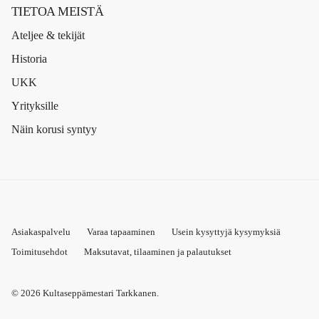
TIETOA MEISTÄ
Ateljee & tekijät
Historia
UKK
Yrityksille
Näin korusi syntyy
Asiakaspalvelu
Varaa tapaaminen
Usein kysyttyjä kysymyksiä
Toimitusehdot
Maksutavat, tilaaminen ja palautukset
© 2026
Kultaseppämestari Tarkkanen
.