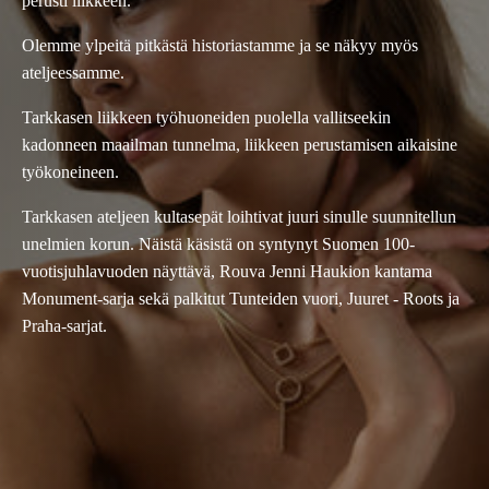
perusti liikkeen.
Olemme ylpeitä pitkästä historiastamme ja se näkyy myös
ateljeessamme.
Tarkkasen liikkeen työhuoneiden puolella vallitseekin
kadonneen maailman tunnelma, liikkeen perustamisen aikaisine
työkoneineen.
Tarkkasen ateljeen kultasepät loihtivat juuri sinulle suunnitellun
unelmien korun. Näistä käsistä on syntynyt Suomen 100-
vuotisjuhlavuoden näyttävä, Rouva Jenni Haukion kantama
Monument-sarja sekä palkitut Tunteiden vuori, Juuret - Roots ja
Praha-sarjat.