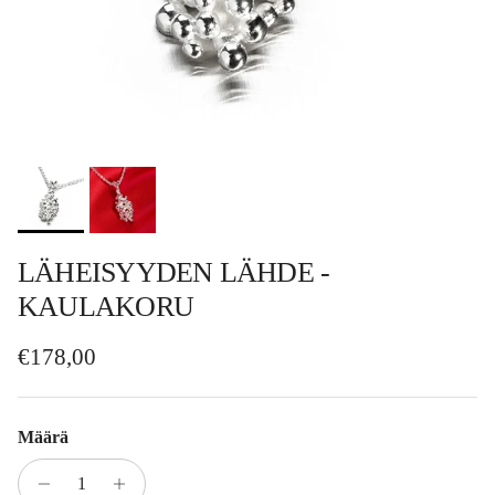
LÄHEISYYDEN LÄHDE -
KAULAKORU
Normaalihinta
€178,00
Määrä