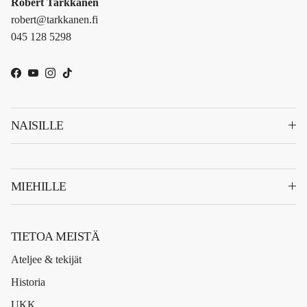
Robert Tarkkanen
robert@tarkkanen.fi
045 128 5298
Facebook
YouTube
Instagram
TikTok
NAISILLE
MIEHILLE
TIETOA MEISTÄ
Ateljee & tekijät
Historia
UKK