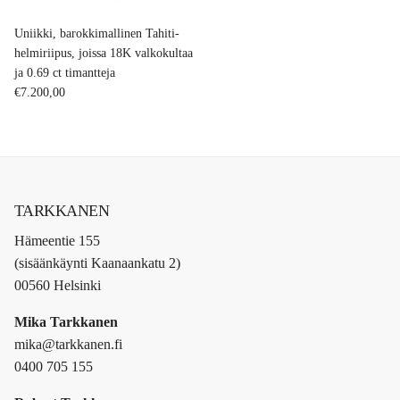
Uniikki, barokkimallinen Tahiti-
helmiriipus, joissa 18K valkokultaa
ja 0.69 ct timantteja
Normaalihinta
€7.200,00
TARKKANEN
Hämeentie 155
(sisäänkäynti Kaanaankatu 2)
00560 Helsinki
Mika Tarkkanen
mika@tarkkanen.fi
0400 705 155