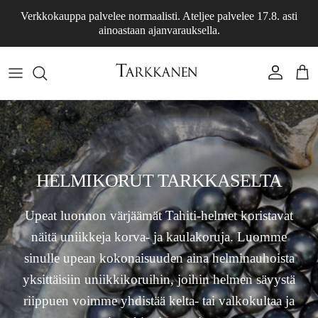
Siirry sisältöön
Verkkokauppa palvelee normaalisti. Ateljee palvelee 17.8. asti
ainoastaan ajanvarauksella.
Tili
Osto
HELMIKORUT TARKKASELTA
Upeat luonnon värjäämät Tahiti-helmet koristavat
näitä uniikkeja korva- ja kaulakoruja. Luomme
sinulle upean kokonaisuuden aina helminauhoista
yksittäisiin uniikkikoruihin, joihin helmen sävystä
riippuen voimme yhdistää kelta- tai valkokultaa ja