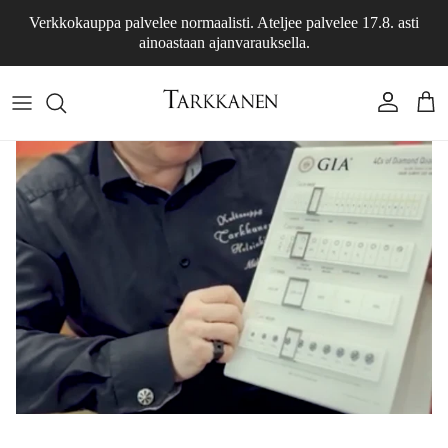
Siirry sisältöön
Verkkokauppa palvelee normaalisti. Ateljee palvelee 17.8. asti
ainoastaan ajanvarauksella.
Tili
Osto