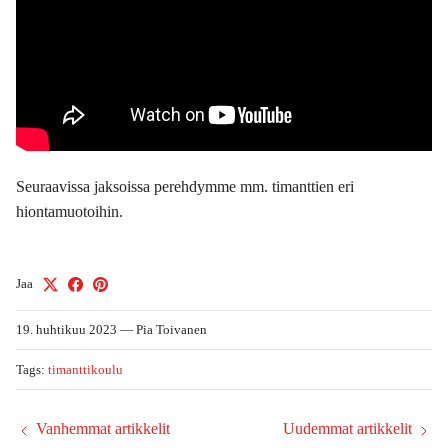
Seuraavissa jaksoissa perehdymme mm. timanttien eri
hiontamuotoihin.
Jaa
19. huhtikuu 2023
—
Pia Toivanen
Tags:
timanttikoulu
Vanhemmat artikkelit
Uudemmat artikkelit